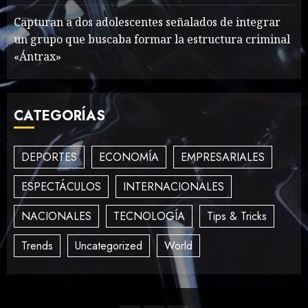
MAYO 14, 2024
862
Capturan a dos adolescentes señalados de integrar
2
un grupo que buscaba formar la estructura criminal
«Ántrax»
How To Write Award
Winning Blog Headlines
CATEGORÍAS
MAYO 14, 2024
1004
3
DEPORTES
ECONOMÍA
EMPRESARIALES
ESPECTÁCULOS
INTERNACIONALES
How Many of These Italian
Foods Have You Tried?
NACIONALES
TECNOLOGÍA
Tips & Tricks
MAYO 14, 2024
811
4
Trends
Uncategorized
World
Need to Know About the
Classic Cars in a Retro