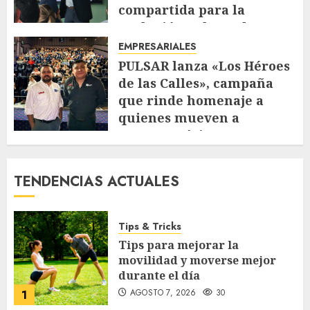
compartida para la
evolución urbana de La
Escalón
EMPRESARIALES
JULIO 30, 2026
98
PULSAR lanza «Los Héroes
de las Calles», campaña
que rinde homenaje a
quienes mueven a
Centroamérica
JULIO 29, 2026
105
TENDENCIAS ACTUALES
Tips & Tricks
Tips para mejorar la
movilidad y moverse mejor
durante el día
AGOSTO 7, 2026
30
1