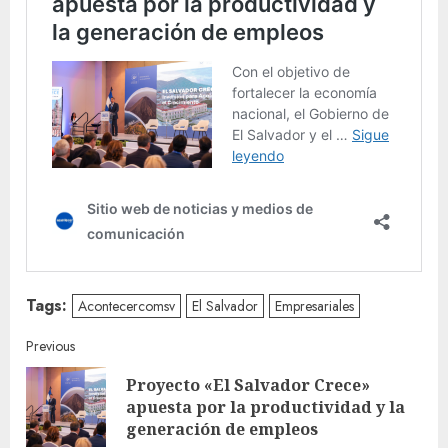
Tags:
Acontecercomsv
El Salvador
Empresariales
Continue
Previous
Proyecto «El Salvador Crece»
Reading
Pre
apuesta por la productividad y la
post
generación de empleos