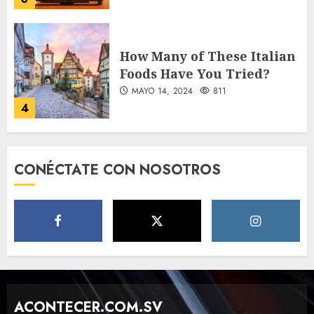
How Many of These Italian
Foods Have You Tried?
MAYO 14, 2024
811
4
Need to Know About the
CONÉCTATE CON NOSOTROS
Classic Cars in a Retro
Movie?
MAYO 14, 2024
796
5
The full story of
Thailand’s extraordinary
cave rescue
ACONTECER.COM.SV