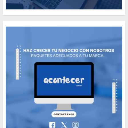
Need to Know About the
Classic Cars in a Retro
Movie?
MAYO 14, 2024
796
5
The full story of
Thailand’s extraordinary
cave rescue
MAYO 14, 2024
1002
6
Valentino Goes
Deliberately Feminine for
Fall 2018
MAYO 16, 2024
765
7