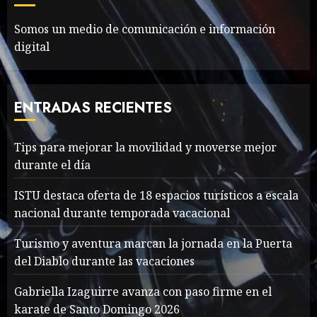
MAYO 14, 2024
1002
6
Somos un medio de comunicación e información
digital
Valentino Goes
Deliberately Feminine for
Fall 2018
ENTRADAS RECIENTES
MAYO 16, 2024
765
7
Tips para mejorar la movilidad y moverse mejor
durante el día
Searching for the
forgotten heroes of World
ISTU destaca oferta de 18 espacios turísticos a escala
War Two
nacional durante temporada vacacional
MAYO 14, 2024
860
1
Turismo y aventura marcan la jornada en la Puerta
del Diablo durante las vacaciones
What’s Scarier Than the
Gabriella Izaguirre avanza con paso firme en el
Sex Talk? Its About Weight
karate de Santo Domingo 2026