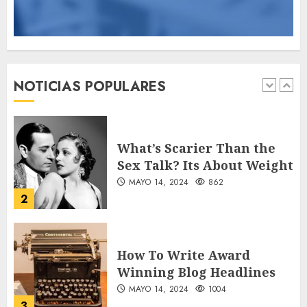
Searching for the
forgotten heroes of World
War Two
NOTICIAS POPULARES
MAYO 14, 2024
860
1
What’s Scarier Than the
Sex Talk? Its About Weight
MAYO 14, 2024
862
2
How To Write Award
Winning Blog Headlines
MAYO 14, 2024
1004
3