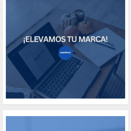
How Many of These Italian
Foods Have You Tried?
MAYO 14, 2024
811
5