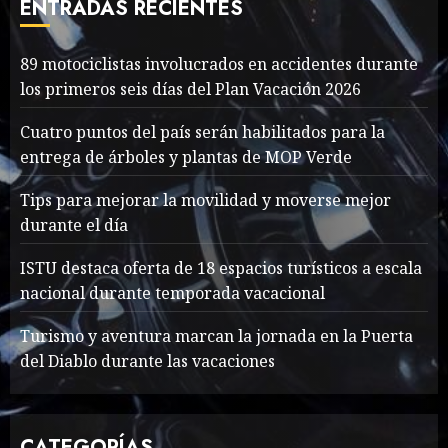
ENTRADAS RECIENTES
MAYO 14, 2024
1004
7
89 motociclistas involucrados en accidentes durante
89 motociclistas
los primeros seis días del Plan Vacación 2026
involucrados en
accidentes durante los
Cuatro puntos del país serán habilitados para la
primeros seis días del Plan
entrega de árboles y plantas de MOP Verde
Vacación 2026
1
Tips para mejorar la movilidad y moverse mejor
AGOSTO 7, 2026
42
durante el día
Searching for the
ISTU destaca oferta de 18 espacios turísticos a escala
forgotten heroes of World
nacional durante temporada vacacional
War Two
MAYO 14, 2024
861
Turismo y aventura marcan la jornada en la Puerta
2
del Diablo durante las vacaciones
What’s Scarier Than the
CATEGORÍAS