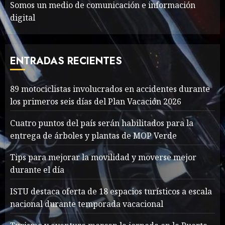
Somos un medio de comunicación e información
digital
The full story of
Thailand’s extraordinary
cave rescue
ENTRADAS RECIENTES
MAYO 14, 2024
1004
7
89 motociclistas involucrados en accidentes durante
89 motociclistas
los primeros seis días del Plan Vacación 2026
involucrados en
accidentes durante los
Cuatro puntos del país serán habilitados para la
primeros seis días del Plan
entrega de árboles y plantas de MOP Verde
Vacación 2026
1
Tips para mejorar la movilidad y moverse mejor
AGOSTO 7, 2026
44
durante el día
Searching for the
ISTU destaca oferta de 18 espacios turísticos a escala
forgotten heroes of World
nacional durante temporada vacacional
War Two
MAYO 14, 2024
861