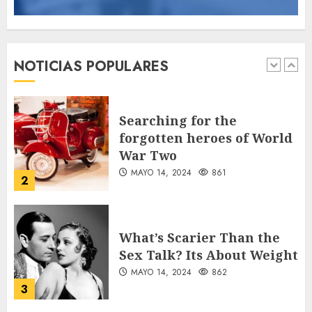
involucrados en
accidentes durante los
primeros seis días del Plan
NOTICIAS POPULARES
Vacación 2026
1
AGOSTO 7, 2026
44
Searching for the
forgotten heroes of World
War Two
MAYO 14, 2024
861
2
What’s Scarier Than the
Sex Talk? Its About Weight
MAYO 14, 2024
862
3