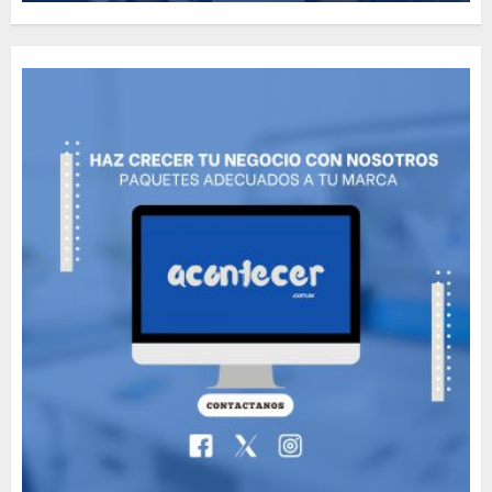
How Many of These Italian
Foods Have You Tried?
MAYO 14, 2024
811
5
Need to Know About the
Classic Cars in a Retro
Movie?
MAYO 14, 2024
799
6
The full story of
Thailand’s extraordinary
cave rescue
MAYO 14, 2024
1004
7
89 motociclistas