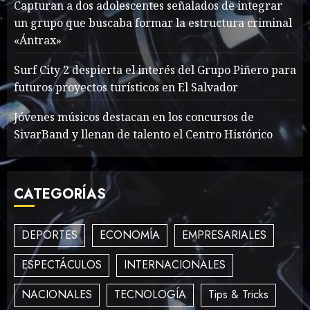
Capturan a dos adolescentes señalados de integrar
un grupo que buscaba formar la estructura criminal
«Ántrax»
What’s Scarier Than the
Sex Talk? Its About Weight
Surf City 2 despierta el interés del Grupo Piñero para
futuros proyectos turísticos en El Salvador
MAYO 14, 2024
862
2
Jóvenes músicos destacan en los concursos de
SivarBand y llenan de talento el Centro Histórico
How To Write Award
Winning Blog Headlines
CATEGORÍAS
MAYO 14, 2024
1002
3
DEPORTES
ECONOMÍA
EMPRESARIALES
ESPECTÁCULOS
INTERNACIONALES
How Many of These Italian
Foods Have You Tried?
NACIONALES
TECNOLOGÍA
Tips & Tricks
MAYO 14, 2024
810