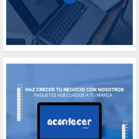
Need to Know About the
Classic Cars in a Retro
Movie?
MAYO 14, 2024
796
5
The full story of
Thailand’s extraordinary
cave rescue
MAYO 14, 2024
1002
6