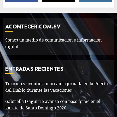
The full story of
Thailand’s extraordinary
cave rescue
ACONTECER.COM.SV
MAYO 14, 2024
1002
6
Somos un medio de comunicación e información
digital
Valentino Goes
Deliberately Feminine for
Fall 2018
ENTRADAS RECIENTES
MAYO 16, 2024
765
7
Turismo y aventura marcan la jornada en la Puerta
del Diablo durante las vacaciones
Searching for the
forgotten heroes of World
Gabriella Izaguirre avanza con paso firme en el
War Two
karate de Santo Domingo 2026
MAYO 14, 2024
860
1