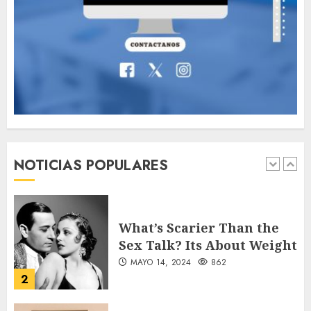
Valentino Goes
Deliberately Feminine for
Fall 2018
MAYO 16, 2024
765
7
Searching for the
forgotten heroes of World
War Two
NOTICIAS POPULARES
MAYO 14, 2024
860
1
What’s Scarier Than the
Sex Talk? Its About Weight
MAYO 14, 2024
862
2