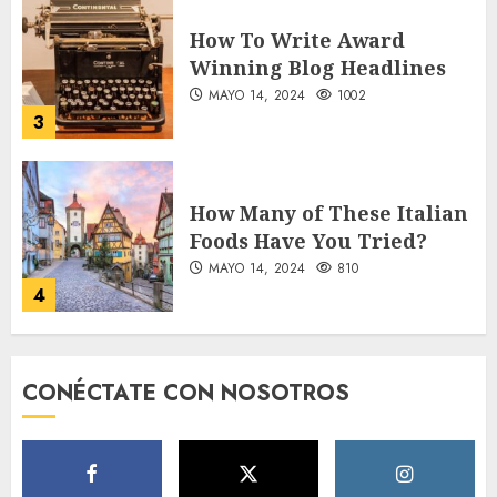
How To Write Award
Winning Blog Headlines
MAYO 14, 2024
1002
3
How Many of These Italian
Foods Have You Tried?
MAYO 14, 2024
810
4
Need to Know About the
CONÉCTATE CON NOSOTROS
Classic Cars in a Retro
Movie?
MAYO 14, 2024
796
5