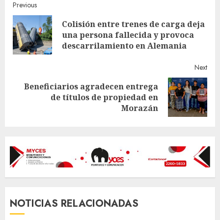
Continue
Previous
Colisión entre trenes de carga deja
Reading
Pre
una persona fallecida y provoca
post
descarrilamiento en Alemania
Next
Beneficiarios agradecen entrega
Next
de títulos de propiedad en
post:
Morazán
NOTICIAS RELACIONADAS