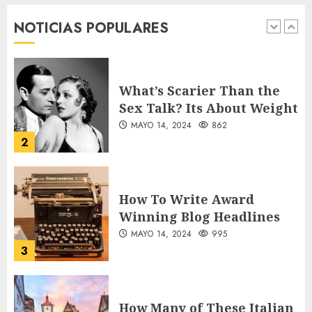
War Two
NOTICIAS POPULARES
MAYO 14, 2024
860
1
What’s Scarier Than the
Sex Talk? Its About Weight
MAYO 14, 2024
862
2
How To Write Award
Winning Blog Headlines
MAYO 14, 2024
995
3
How Many of These Italian