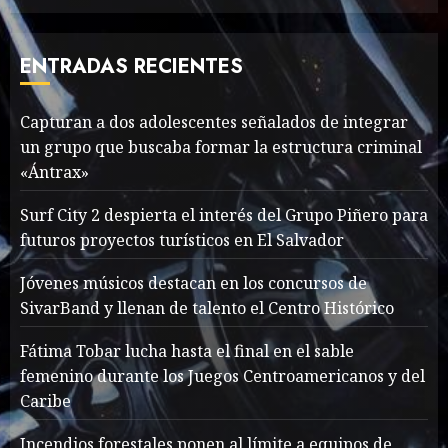
Valentino Goes
Deliberately Feminine for
Fall 2018
ENTRADAS RECIENTES
MAYO 16, 2024
765
7
Capturan a dos adolescentes señalados de integrar
un grupo que buscaba formar la estructura criminal
Searching for the
«Ántrax»
forgotten heroes of World
War Two
Surf City 2 despierta el interés del Grupo Piñero para
MAYO 14, 2024
860
futuros proyectos turísticos en El Salvador
1
Jóvenes músicos destacan en los concursos de
SivarBand y llenan de talento el Centro Histórico
What’s Scarier Than the
Sex Talk? Its About Weight
Fátima Tobar lucha hasta el final en el sable
femenino durante los Juegos Centroamericanos y del
MAYO 14, 2024
862
2
Caribe
Incendios forestales ponen al límite a equipos de