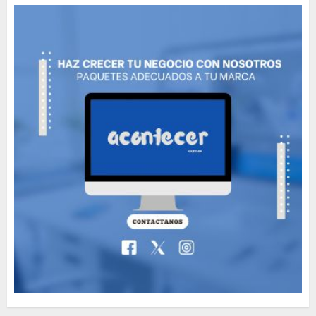
MAYO 14, 2024
796
5
The full story of
Thailand’s extraordinary
cave rescue
MAYO 14, 2024
1002
6
Valentino Goes
Deliberately Feminine for
Fall 2018
MAYO 16, 2024
765
7
Searching for the
forgotten heroes of World