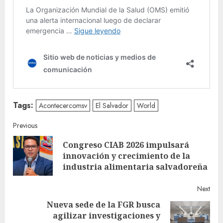
Tags:
Acontecercomsv
El Salvador
World
Continue
Previous
Congreso CIAB 2026 impulsará
Reading
Pre
innovación y crecimiento de la
post
industria alimentaria salvadoreña
Next
Nueva sede de la FGR busca
agilizar investigaciones y
Next