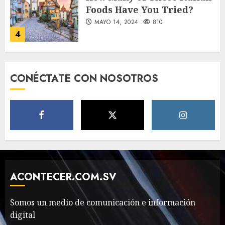
Foods Have You Tried?
MAYO 14, 2024
810
4
Need to Know About the
CONÉCTATE CON NOSOTROS
Classic Cars in a Retro
Movie?
MAYO 14, 2024
796
5
The full story of
Thailand’s extraordinary
cave rescue
ACONTECER.COM.SV
MAYO 14, 2024
1002
6
Somos un medio de comunicación e información
digital