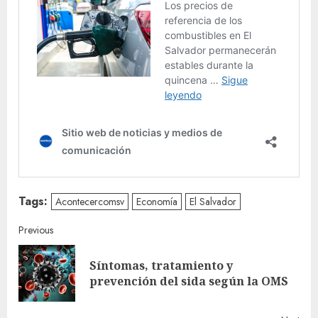
Tags:
Acontecercomsv
Economía
El Salvador
Continue
Previous
Reading
Síntomas, tratamiento y
Pre
prevención del sida según la OMS
post