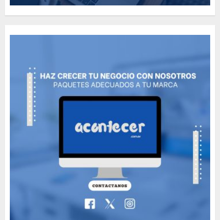
How Many of These Italian
Foods Have You Tried?
MAYO 14, 2024
812
5
Need to Know About the
Classic Cars in a Retro
Movie?
MAYO 14, 2024
799
6
The full story of
Thailand’s extraordinary
cave rescue
MAYO 14, 2024
1005
7