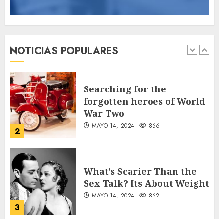
Jorge Messi, el hombre
que acompañó a Lionel
desde sus primeros pasos
NOTICIAS POPULARES
AGOSTO 8, 2026
55
1
Searching for the
forgotten heroes of World
War Two
MAYO 14, 2024
866
2
What’s Scarier Than the
Sex Talk? Its About Weight
MAYO 14, 2024
862
3