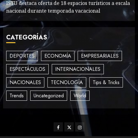
MAYO 14, 2024
866
ISTU destaca oferta de 18 espacios turísticos a escala
2
nacional durante temporada vacacional
What’s Scarier Than the
CATEGORÍAS
Sex Talk? Its About Weight
MAYO 14, 2024
862
3
DEPORTES
ECONOMÍA
EMPRESARIALES
ESPECTÁCULOS
INTERNACIONALES
How To Write Award
NACIONALES
TECNOLOGÍA
Tips & Tricks
Winning Blog Headlines
MAYO 14, 2024
1006
Trends
Uncategorized
World
4
How Many of These Italian
Facebook
Twitter
Instagram
Foods Have You Tried?