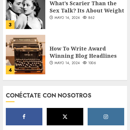
How To Write Award
Winning Blog Headlines
MAYO 14, 2024
1006
4
How Many of These Italian
Foods Have You Tried?
MAYO 14, 2024
812
5
Need to Know About the
CONÉCTATE CON NOSOTROS
Classic Cars in a Retro
Movie?
MAYO 14, 2024
799
6