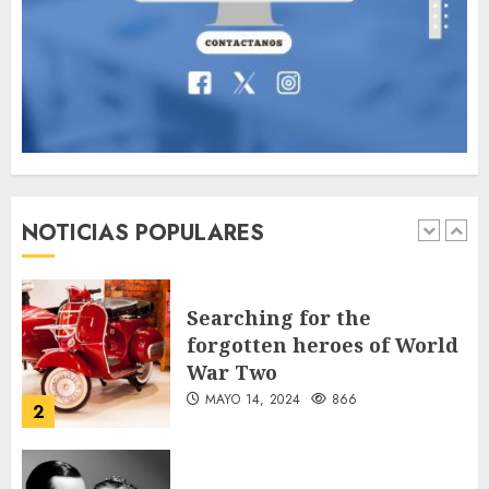
que acompañó a Lionel
desde sus primeros pasos
AGOSTO 8, 2026
55
1
Searching for the
forgotten heroes of World
War Two
NOTICIAS POPULARES
MAYO 14, 2024
866
2
What’s Scarier Than the
Sex Talk? Its About Weight
MAYO 14, 2024
862
3