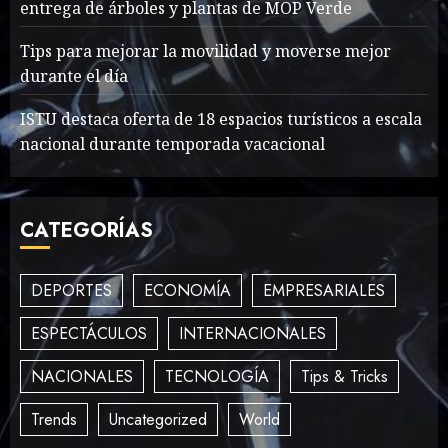
entrega de árboles y plantas de MOP Verde
What’s Scarier Than the
Tips para mejorar la movilidad y moverse mejor
Sex Talk? Its About Weight
durante el día
MAYO 14, 2024
862
ISTU destaca oferta de 18 espacios turísticos a escala
3
nacional durante temporada vacacional
How To Write Award
CATEGORÍAS
Winning Blog Headlines
MAYO 14, 2024
1006
4
DEPORTES
ECONOMÍA
EMPRESARIALES
ESPECTÁCULOS
INTERNACIONALES
How Many of These Italian
NACIONALES
TECNOLOGÍA
Tips & Tricks
Foods Have You Tried?
MAYO 14, 2024
812
Trends
Uncategorized
World
5