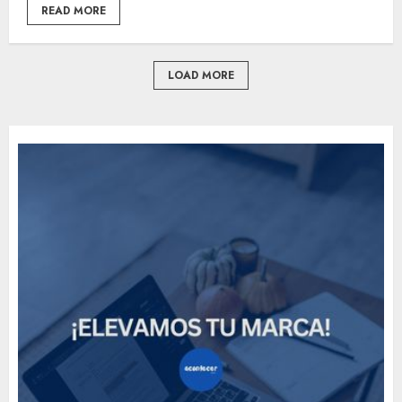
READ MORE
LOAD MORE
How Many of These Italian
Foods Have You Tried?