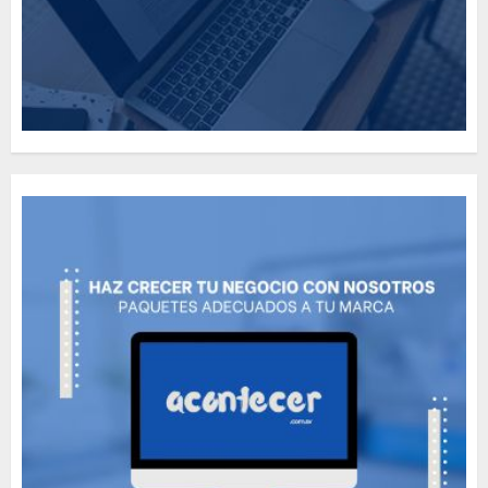
MAYO 14, 2024
812
5
Need to Know About the
Classic Cars in a Retro
Movie?
MAYO 14, 2024
799
6
The full story of
Thailand’s extraordinary
cave rescue
MAYO 14, 2024
1005
7
Jorge Messi, el hombre