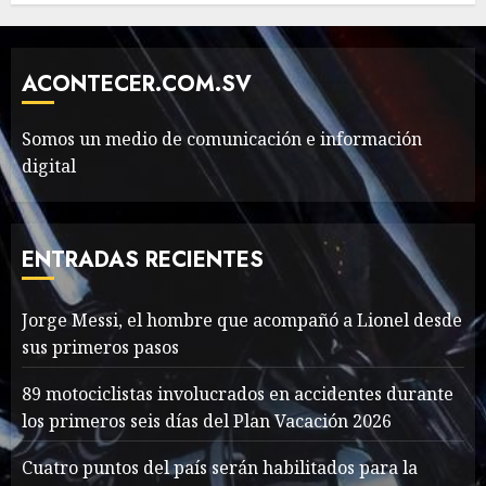
The full story of
Thailand’s extraordinary
cave rescue
ACONTECER.COM.SV
MAYO 14, 2024
1005
7
Somos un medio de comunicación e información
digital
Jorge Messi, el hombre
que acompañó a Lionel
desde sus primeros pasos
ENTRADAS RECIENTES
AGOSTO 8, 2026
55
1
Jorge Messi, el hombre que acompañó a Lionel desde
sus primeros pasos
Searching for the
forgotten heroes of World
89 motociclistas involucrados en accidentes durante
War Two
los primeros seis días del Plan Vacación 2026
MAYO 14, 2024
866
2
Cuatro puntos del país serán habilitados para la