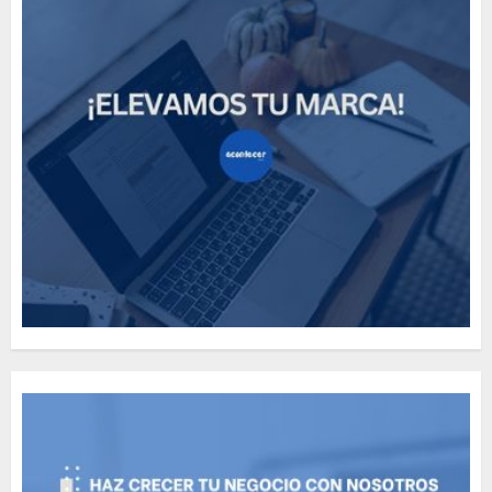
Need to Know About the
Classic Cars in a Retro
Movie?
MAYO 14, 2024
796
5