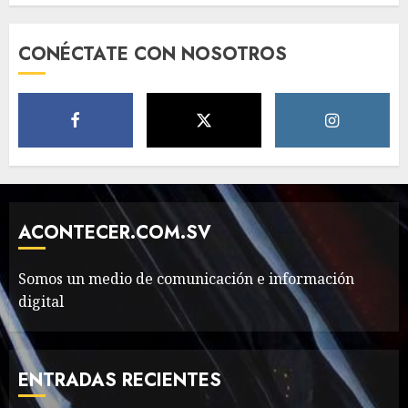
Need to Know About the
CONÉCTATE CON NOSOTROS
Classic Cars in a Retro
Movie?
MAYO 14, 2024
796
5
The full story of
Thailand’s extraordinary
cave rescue
ACONTECER.COM.SV
MAYO 14, 2024
1002
6
Somos un medio de comunicación e información
digital
Valentino Goes
Deliberately Feminine for
Fall 2018
ENTRADAS RECIENTES
MAYO 16, 2024
765
7