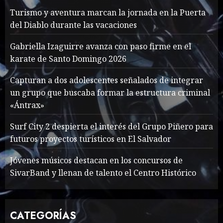
Turismo y aventura marcan la jornada en la Puerta
del Diablo durante las vacaciones
Searching for the
forgotten heroes of World
Gabriella Izaguirre avanza con paso firme en el
War Two
karate de Santo Domingo 2026
MAYO 14, 2024
860
1
Capturan a dos adolescentes señalados de integrar
un grupo que buscaba formar la estructura criminal
«Ántrax»
What’s Scarier Than the
Sex Talk? Its About Weight
Surf City 2 despierta el interés del Grupo Piñero para
futuros proyectos turísticos en El Salvador
MAYO 14, 2024
862
2
Jóvenes músicos destacan en los concursos de
SivarBand y llenan de talento el Centro Histórico
How To Write Award
Winning Blog Headlines
CATEGORÍAS
MAYO 14, 2024
1004