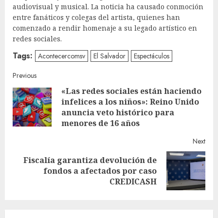
audiovisual y musical. La noticia ha causado conmoción
entre fanáticos y colegas del artista, quienes han
comenzado a rendir homenaje a su legado artístico en
redes sociales.
Tags:
Acontecercomsv
El Salvador
Espectáculos
Continue
Previous
«Las redes sociales están haciendo
Reading
infelices a los niños»: Reino Unido
Pre
anuncia veto histórico para
post
menores de 16 años
Next
Fiscalía garantiza devolución de
Next
fondos a afectados por caso
post:
CREDICASH