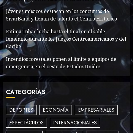
Jóvenes músicos destacan en los concursos de
SivarBand y llenan de talento el Centro Histórico
What’s Scarier Than the
Sex Talk? Its About Weight
Fátima Tobar lucha hasta el final en el sable
femenino durante los Juegos Centroamericanos y del
MAYO 14, 2024
862
2
Caribe
Incendios forestales ponen al límite a equipos de
emergencia en el oeste de Estados Unidos
How To Write Award
Winning Blog Headlines
MAYO 14, 2024
997
CATEGORÍAS
3
DEPORTES
ECONOMÍA
EMPRESARIALES
How Many of These Italian
ESPECTÁCULOS
INTERNACIONALES
Foods Have You Tried?
MAYO 14, 2024
810