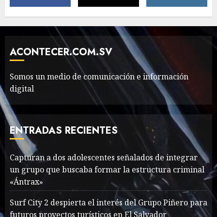
The full story of
Thailand’s extraordinary
cave rescue
ACONTECER.COM.SV
MAYO 14, 2024
1002
6
Somos un medio de comunicación e información
digital
Valentino Goes
Deliberately Feminine for
Fall 2018
ENTRADAS RECIENTES
MAYO 16, 2024
765
7
Capturan a dos adolescentes señalados de integrar
un grupo que buscaba formar la estructura criminal
Searching for the
«Ántrax»
forgotten heroes of World
War Two
Surf City 2 despierta el interés del Grupo Piñero para
MAYO 14, 2024
860
futuros proyectos turísticos en El Salvador
1