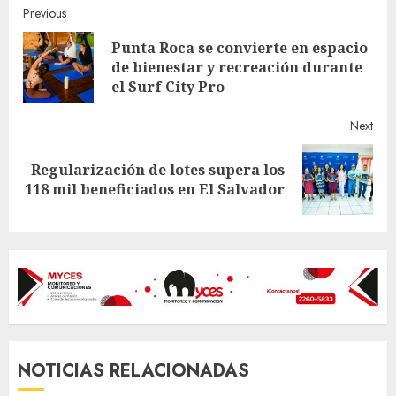
Continue
Previous
Punta Roca se convierte en espacio
Reading
Pre
de bienestar y recreación durante
post
el Surf City Pro
Next
Regularización de lotes supera los
Next
118 mil beneficiados en El Salvador
post:
NOTICIAS RELACIONADAS