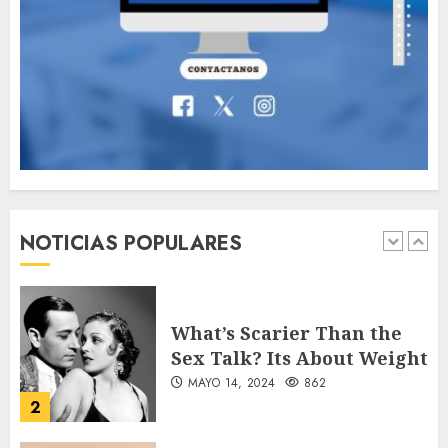
Valentino Goes
Deliberately Feminine for
Fall 2018
MAYO 16, 2024
765
7
Searching for the
forgotten heroes of World
War Two
NOTICIAS POPULARES
MAYO 14, 2024
860
1
What’s Scarier Than the
Sex Talk? Its About Weight
MAYO 14, 2024
862
2