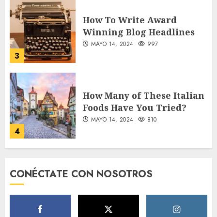
How To Write Award
Winning Blog Headlines
MAYO 14, 2024
997
3
How Many of These Italian
Foods Have You Tried?
MAYO 14, 2024
810
4
Need to Know About the
CONÉCTATE CON NOSOTROS
Classic Cars in a Retro
Movie?
MAYO 14, 2024
796
5