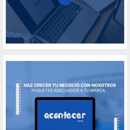
Need to Know About the
Classic Cars in a Retro
Movie?
MAYO 14, 2024
796
5
The full story of
Thailand’s extraordinary
cave rescue
MAYO 14, 2024
1002
6