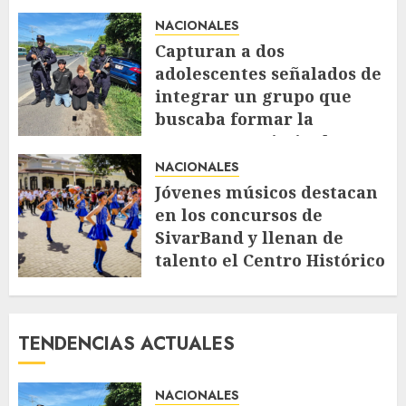
NACIONALES
Capturan a dos
adolescentes señalados de
integrar un grupo que
buscaba formar la
estructura criminal
«Ántrax»
NACIONALES
AGOSTO 5, 2026
58
Jóvenes músicos destacan
en los concursos de
SivarBand y llenan de
talento el Centro Histórico
AGOSTO 4, 2026
80
TENDENCIAS ACTUALES
NACIONALES