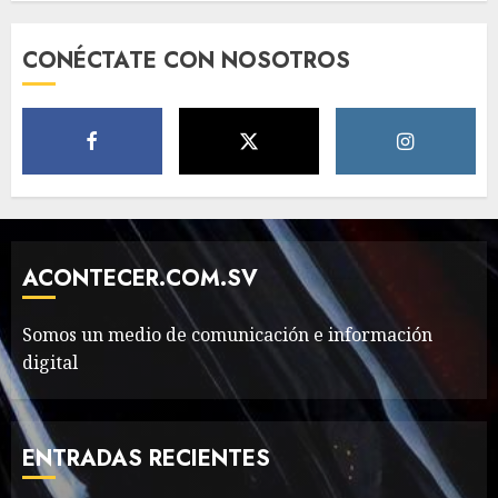
Need to Know About the
CONÉCTATE CON NOSOTROS
Classic Cars in a Retro
Movie?
MAYO 14, 2024
796
5
The full story of
Thailand’s extraordinary
cave rescue
ACONTECER.COM.SV
MAYO 14, 2024
1002
6
Somos un medio de comunicación e información
digital
Valentino Goes
Deliberately Feminine for
Fall 2018
ENTRADAS RECIENTES
MAYO 16, 2024
765
7