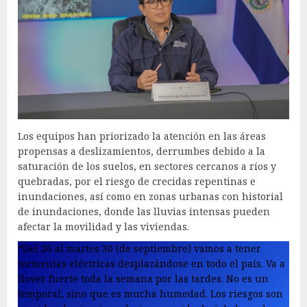
Los equipos han priorizado la atención en las áreas
propensas a deslizamientos, derrumbes debido a la
saturación de los suelos, en sectores cercanos a ríos y
quebradas, por el riesgo de crecidas repentinas e
inundaciones, así como en zonas urbanas con historial
de inundaciones, donde las lluvias intensas pueden
afectar la movilidad y las viviendas.
“Del 26 al martes 30 (de septiembre) vamos a tener
tormentas eléctricas desplazándose en todo el país. Va a
llover fuerte toda la semana por las tardes. No es un
temporal, sino que es mucha humedad. Los riesgos son