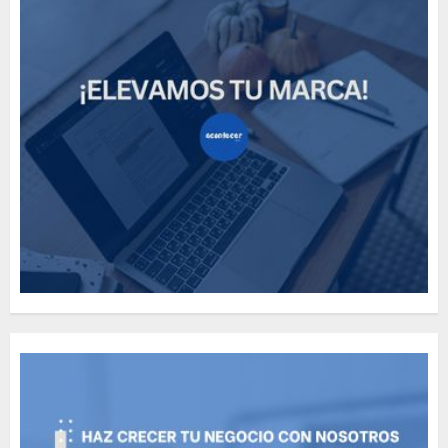
Need to Know About the
Classic Cars in a Retro
Movie?
MAYO 14, 2024
796
5
The full story of