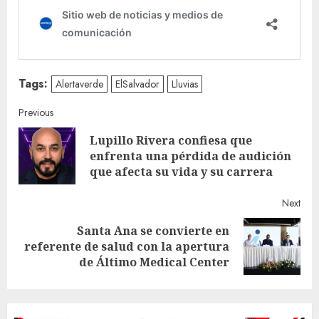
Tags:
Alertaverde
ElSalvador
Lluvias
Continue
Previous
Lupillo Rivera confiesa que
Reading
Pre
enfrenta una pérdida de audición
post
que afecta su vida y su carrera
Next
Santa Ana se convierte en
Next
referente de salud con la apertura
post:
de Áltimo Medical Center