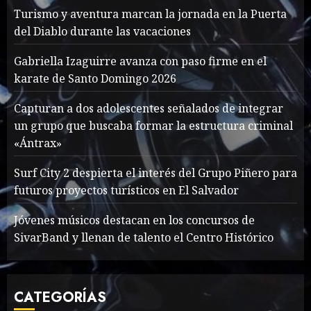
Turismo y aventura marcan la jornada en la Puerta
del Diablo durante las vacaciones
Searching for the
forgotten heroes of World
Gabriella Izaguirre avanza con paso firme en el
War Two
karate de Santo Domingo 2026
MAYO 14, 2024
860
1
Capturan a dos adolescentes señalados de integrar
un grupo que buscaba formar la estructura criminal
«Ántrax»
What’s Scarier Than the
Sex Talk? Its About Weight
Surf City 2 despierta el interés del Grupo Piñero para
futuros proyectos turísticos en El Salvador
MAYO 14, 2024
862
2
Jóvenes músicos destacan en los concursos de
SivarBand y llenan de talento el Centro Histórico
How To Write Award
Winning Blog Headlines
CATEGORÍAS
MAYO 14, 2024
1004