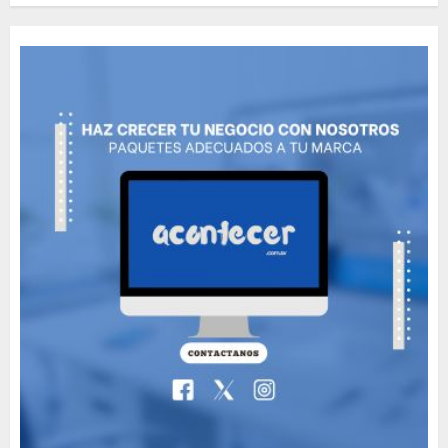
Thailand’s extraordinary
cave rescue
MAYO 14, 2024
1002
6
Valentino Goes
Deliberately Feminine for
Fall 2018
MAYO 16, 2024
765
7
Searching for the
forgotten heroes of World
War Two
MAYO 14, 2024
860
1