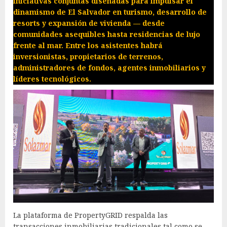
iniciativas conjuntas diseñadas para impulsar el
dinamismo de El Salvador en turismo, desarrollo de
resorts y expansión de vivienda — desde
comunidades asequibles hasta residencias de lujo
frente al mar. Entre los asistentes habrá
inversionistas, propietarios de terrenos,
administradores de fondos, agentes inmobiliarios y
líderes tecnológicos.
La plataforma de PropertyGRID respalda las
transacciones inmobiliarias tradicionales tal como se