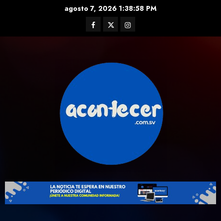
Skip
agosto 7, 2026
1:39:00 PM
to
Facebook
Twitter
Instagram
content