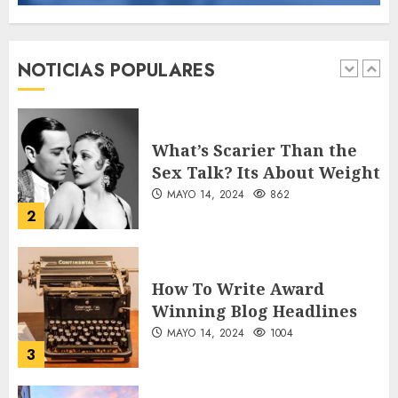
What’s Scarier Than the
Sex Talk? Its About Weight
MAYO 14, 2024
862
NOTICIAS POPULARES
2
How To Write Award
Winning Blog Headlines
MAYO 14, 2024
1004
3
How Many of These Italian
Foods Have You Tried?
MAYO 14, 2024
810
4