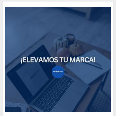
Need to Know About the
Classic Cars in a Retro
Movie?
MAYO 14, 2024
796
5
The full story of