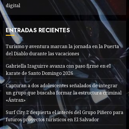
digital
Searching for the
forgotten heroes of World
War Two
ENTRADAS RECIENTES
MAYO 14, 2024
860
1
Turismo y aventura marcan la jornada en la Puerta
del Diablo durante las vacaciones
What’s Scarier Than the
Gabriella Izaguirre avanza con paso firme en el
Sex Talk? Its About Weight
karate de Santo Domingo 2026
MAYO 14, 2024
862
2
Capturan a dos adolescentes señalados de integrar
un grupo que buscaba formar la estructura criminal
«Ántrax»
How To Write Award
Winning Blog Headlines
Surf City 2 despierta el interés del Grupo Piñero para
futuros proyectos turísticos en El Salvador
MAYO 14, 2024
1004
3