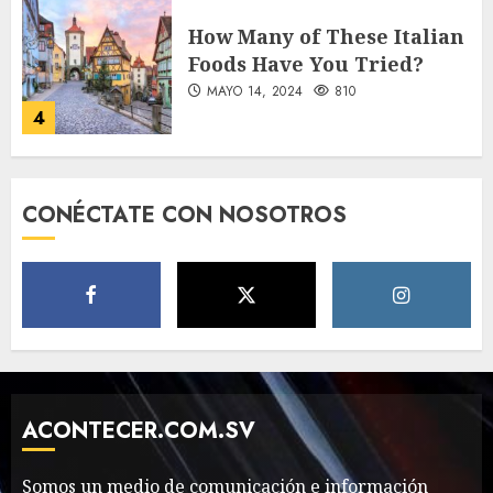
Need to Know About the
Classic Cars in a Retro
Movie?
MAYO 14, 2024
796
5
The full story of
CONÉCTATE CON NOSOTROS
Thailand’s extraordinary
cave rescue
MAYO 14, 2024
1002
6
Valentino Goes
Deliberately Feminine for
Fall 2018
ACONTECER.COM.SV
MAYO 16, 2024
765
7
Somos un medio de comunicación e información