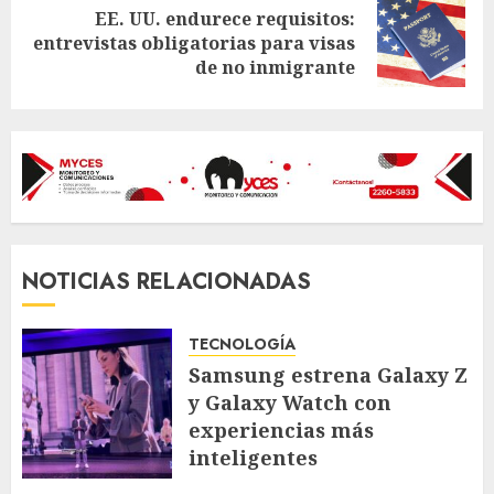
EE. UU. endurece requisitos:
Next
entrevistas obligatorias para visas
post:
de no inmigrante
NOTICIAS RELACIONADAS
TECNOLOGÍA
Samsung estrena Galaxy Z
y Galaxy Watch con
experiencias más
inteligentes
JULIO 22, 2026
127