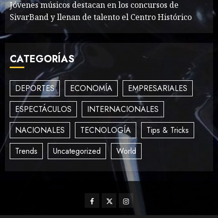
Jóvenes músicos destacan en los concursos de
SivarBand y llenan de talento el Centro Histórico
How Many of These Italian
Foods Have You Tried?
CATEGORÍAS
MAYO 14, 2024
810
4
DEPORTES
ECONOMÍA
EMPRESARIALES
Need to Know About the
ESPECTÁCULOS
INTERNACIONALES
Classic Cars in a Retro
Movie?
NACIONALES
TECNOLOGÍA
Tips & Tricks
MAYO 14, 2024
796
5
Trends
Uncategorized
World
The full story of
Thailand’s extraordinary
Facebook
Twitter
Instagram
cave rescue