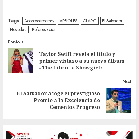
Tags:
Acontecercomsv
ÁRBOLES
CLARO
El Salvador
Novedad
Reforestación
Continue
Previous
Taylor Swift revela el título y
Reading
Pre
primer vistazo a su nuevo álbum
post
«The Life of a Showgirl»
Next
El Salvador acoge el prestigioso
Next
Premio a la Excelencia de
post:
Cementos Progreso