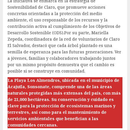
La iniciativa se enmarca en la estrategia de
Sostenibilidad de Claro, que promueve acciones
concretas orientadas a la protección del medio
ambiente, el uso responsable de los recursos y la
contribución activa al cumplimiento de los Objetivos de
Desarrollo Sostenible (ODS).Por su parte, Mariella
Zepeda, coordinadora de la red de voluntarios de Claro
El Salvador, destacó que cada árbol plantado es una
semilla de esperanza para las futuras generaciones. Ver
a jóvenes, familias y colaboradores trabajando juntos
por un mismo propósito demuestra que el cambio es
posible si se construye en comunidad.
La Playa Los Almendros, ubicada en el municipio de
Acajutla, Sonsonate, comprende una de las áreas
naturales protegidas más extensas del país, con más
de 21,000 hectáreas. Su conservación y cuidado es
clave para la protección de ecosistemas marinos y
terrestres, así como para el mantenimiento de
servicios ambientales que benefician a las
comunidades cercanas.