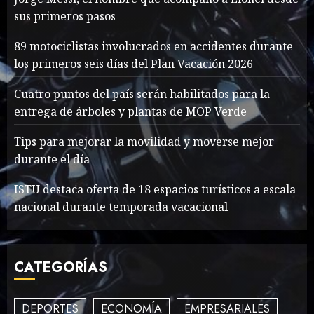
sus primeros pasos
Jorge Messi, el hombre
que acompañó a Lionel
89 motociclistas involucrados en accidentes durante
desde sus primeros pasos
los primeros seis días del Plan Vacación 2026
AGOSTO 8, 2026
58
1
Cuatro puntos del país serán habilitados para la
entrega de árboles y plantas de MOP Verde
Searching for the
Tips para mejorar la movilidad y moverse mejor
forgotten heroes of World
durante el día
War Two
MAYO 14, 2024
867
ISTU destaca oferta de 18 espacios turísticos a escala
2
nacional durante temporada vacacional
What’s Scarier Than the
CATEGORÍAS
Sex Talk? Its About Weight
MAYO 14, 2024
862
3
DEPORTES
ECONOMÍA
EMPRESARIALES