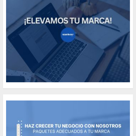
How Many of These Italian
Foods Have You Tried?
MAYO 14, 2024
812
5
Need to Know About the
Classic Cars in a Retro