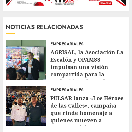
NOTICIAS RELACIONADAS
EMPRESARIALES
AGRISAL, la Asociación La
Escalón y OPAMSS
impulsan una visión
compartida para la
evolución urbana de La
Escalón
EMPRESARIALES
JULIO 30, 2026
107
PULSAR lanza «Los Héroes
de las Calles», campaña
que rinde homenaje a
quienes mueven a
Centroamérica