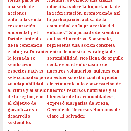
forma parte de
Además, se ofreció una charla
una serie de
educativa sobre la importancia de
acciones
la reforestación, promoviendo así
enfocadas en la
la participación activa de la
restauración
comunidad en la protección del
ambiental y el
entorno.“Esta jornada de siembra
fortalecimiento
en Los Almendros, Sonsonate,
de la conciencia
representa una acción concreta
ecológica.Durante
dentro de nuestra estrategia de
la jornada se
sostenibilidad. Nos llena de orgullo
sembraron
contar con el entusiasmo de
especies nativas
nuestros voluntarios, quienes con
seleccionadas por
su esfuerzo están contribuyendo
su adaptabilidad
directamente a la conservación de
al clima y al suelo
nuestros recursos naturales y al
de la región, con
bienestar de las comunidades”,
el objetivo de
expresó Margarita de Preza,
garantizar su
Gerente de Recursos Humanos de
desarrollo
Claro El Salvador.
sostenible.