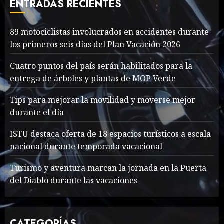
ENTRADAS RECIENTES
MAYO 14, 2024
1004
7
89 motociclistas involucrados en accidentes durante
89 motociclistas
los primeros seis días del Plan Vacación 2026
involucrados en
accidentes durante los
Cuatro puntos del país serán habilitados para la
primeros seis días del Plan
entrega de árboles y plantas de MOP Verde
Vacación 2026
1
Tips para mejorar la movilidad y moverse mejor
AGOSTO 7, 2026
43
durante el día
Searching for the
ISTU destaca oferta de 18 espacios turísticos a escala
forgotten heroes of World
nacional durante temporada vacacional
War Two
MAYO 14, 2024
861
Turismo y aventura marcan la jornada en la Puerta
2
del Diablo durante las vacaciones
What’s Scarier Than the
CATEGORÍAS