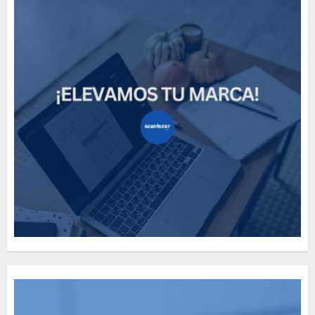
How Many of These Italian
Foods Have You Tried?
MAYO 14, 2024
811
5