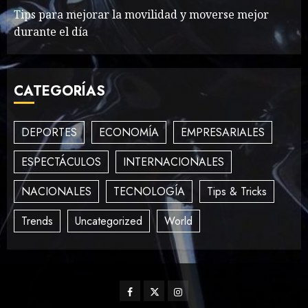
Tips para mejorar la movilidad y moverse mejor
MAYO 14, 2024
863
durante el día
3
CATEGORÍAS
How To Write Award
Winning Blog Headlines
MAYO 14, 2024
1006
DEPORTES
ECONOMÍA
EMPRESARIALES
4
ESPECTÁCULOS
INTERNACIONALES
NACIONALES
TECNOLOGÍA
Tips & Tricks
How Many of These Italian
Foods Have You Tried?
Trends
Uncategorized
World
MAYO 14, 2024
814
5
Facebook
Twitter
Instagram
Need to Know About the