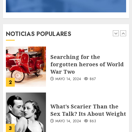
Searching for the
forgotten heroes of World
War Two
NOTICIAS POPULARES
MAYO 14, 2024
867
2
What’s Scarier Than the
Sex Talk? Its About Weight
MAYO 14, 2024
863
3
How To Write Award
Winning Blog Headlines
MAYO 14, 2024
1006