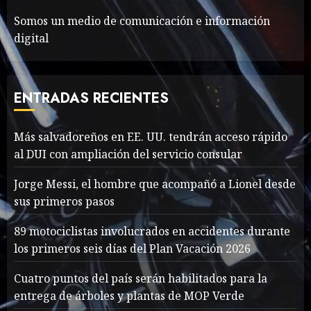
MAYO 14, 2024
1017
7
Somos un medio de comunicación e información
digital
Más salvadoreños en EE.
UU. tendrán acceso rápido
al DUI con ampliación del
ENTRADAS RECIENTES
servicio consular
1
AGOSTO 9, 2026
39
Más salvadoreños en EE. UU. tendrán acceso rápido
al DUI con ampliación del servicio consular
Searching for the
Jorge Messi, el hombre que acompañó a Lionel desde
forgotten heroes of World
sus primeros pasos
War Two
MAYO 14, 2024
867
89 motociclistas involucrados en accidentes durante
2
los primeros seis días del Plan Vacación 2026
Cuatro puntos del país serán habilitados para la
What’s Scarier Than the
entrega de árboles y plantas de MOP Verde
Sex Talk? Its About Weight