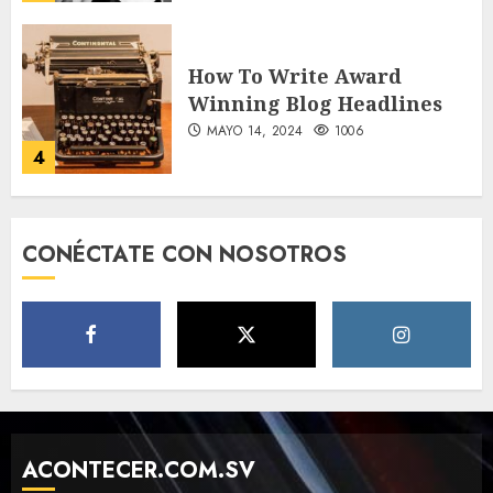
4
How Many of These Italian
Foods Have You Tried?
MAYO 14, 2024
814
5
CONÉCTATE CON NOSOTROS
Need to Know About the
Classic Cars in a Retro
Movie?
MAYO 14, 2024
801
6
The full story of
Thailand’s extraordinary
ACONTECER.COM.SV
cave rescue