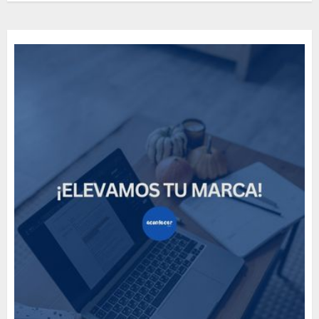
How Many of These Italian
Foods Have You Tried?
MAYO 14, 2024
814
5