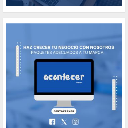
Need to Know About the
Classic Cars in a Retro
Movie?
MAYO 14, 2024
801
6
The full story of
Thailand’s extraordinary
cave rescue
MAYO 14, 2024
1017
7
Más salvadoreños en EE.
UU. tendrán acceso rápido
al DUI con ampliación del
servicio consular
1
AGOSTO 9, 2026
39