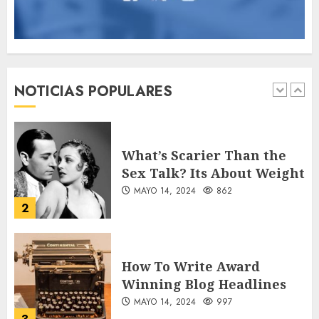
1
What’s Scarier Than the
Sex Talk? Its About Weight
NOTICIAS POPULARES
MAYO 14, 2024
862
2
How To Write Award
Winning Blog Headlines
MAYO 14, 2024
997
3
How Many of These Italian
Foods Have You Tried?