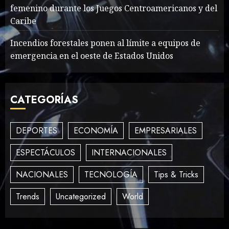
femenino durante los Juegos Centroamericanos y del
Winning Blog Headlines
Caribe
MAYO 14, 2024
997
3
Incendios forestales ponen al límite a equipos de
emergencia en el oeste de Estados Unidos
How Many of These Italian
Foods Have You Tried?
CATEGORÍAS
MAYO 14, 2024
810
4
DEPORTES
ECONOMÍA
EMPRESARIALES
Need to Know About the
ESPECTÁCULOS
INTERNACIONALES
Classic Cars in a Retro
NACIONALES
TECNOLOGÍA
Tips & Tricks
Movie?
MAYO 14, 2024
796
5
Trends
Uncategorized
World