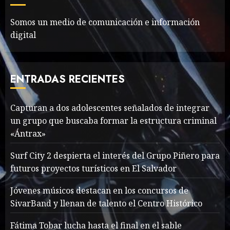
Fall 2018
MAYO 16, 2024
765
Somos un medio de comunicación e información
7
digital
Searching for the
forgotten heroes of World
ENTRADAS RECIENTES
War Two
MAYO 14, 2024
860
1
Capturan a dos adolescentes señalados de integrar
un grupo que buscaba formar la estructura criminal
«Ántrax»
What’s Scarier Than the
Surf City 2 despierta el interés del Grupo Piñero para
Sex Talk? Its About Weight
futuros proyectos turísticos en El Salvador
MAYO 14, 2024
862
2
Jóvenes músicos destacan en los concursos de
SivarBand y llenan de talento el Centro Histórico
Fátima Tobar lucha hasta el final en el sable
How To Write Award