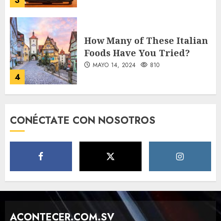
MAYO 14, 2024
810
4
Need to Know About the
Classic Cars in a Retro
Movie?
MAYO 14, 2024
796
5
CONÉCTATE CON NOSOTROS
The full story of
Thailand’s extraordinary
cave rescue
MAYO 14, 2024
1002
6
Valentino Goes
Deliberately Feminine for
ACONTECER.COM.SV