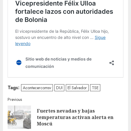
Tags:
Acontecercomsv
DUI
El Salvador
TSE
Continue
Previous
Fuertes nevadas y bajas
Reading
Pre
temperaturas activan alerta en
post
Moscú