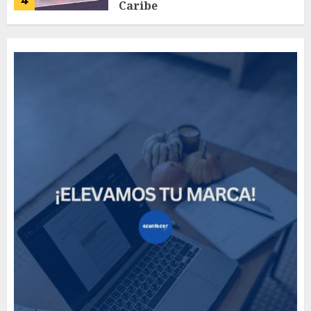
4
Caribe
AGOSTO 4, 2026
58
Need to Know About the
Classic Cars in a Retro
Movie?
MAYO 14, 2024
796
5