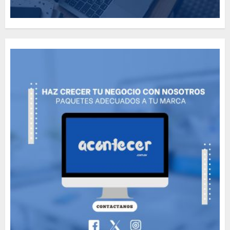
The full story of
Thailand’s extraordinary
cave rescue
MAYO 14, 2024
1002
6
Valentino Goes
Deliberately Feminine for
Fall 2018
MAYO 16, 2024
765
7
Searching for the
forgotten heroes of World
War Two
MAYO 14, 2024
860