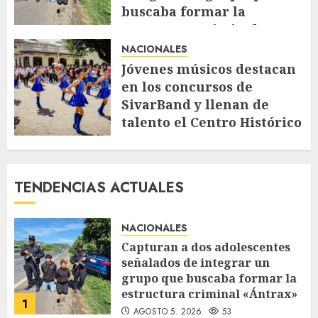
buscaba formar la
estructura criminal
«Ántrax»
NACIONALES
AGOSTO 5, 2026
53
Jóvenes músicos destacan
en los concursos de
SivarBand y llenan de
talento el Centro Histórico
AGOSTO 4, 2026
80
TENDENCIAS ACTUALES
NACIONALES
Capturan a dos adolescentes
señalados de integrar un
grupo que buscaba formar la
estructura criminal «Ántrax»
1
AGOSTO 5, 2026
53