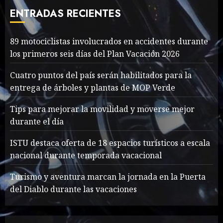
cave rescue
ENTRADAS RECIENTES
MAYO 14, 2024
1002
7
89 motociclistas involucrados en accidentes durante
89 motociclistas
los primeros seis días del Plan Vacación 2026
involucrados en
accidentes durante los
Cuatro puntos del país serán habilitados para la
primeros seis días del Plan
entrega de árboles y plantas de MOP Verde
Vacación 2026
1
Tips para mejorar la movilidad y moverse mejor
AGOSTO 7, 2026
29
durante el día
Searching for the
ISTU destaca oferta de 18 espacios turísticos a escala
forgotten heroes of World
nacional durante temporada vacacional
War Two
MAYO 14, 2024
860
Turismo y aventura marcan la jornada en la Puerta
2
del Diablo durante las vacaciones
What’s Scarier Than the