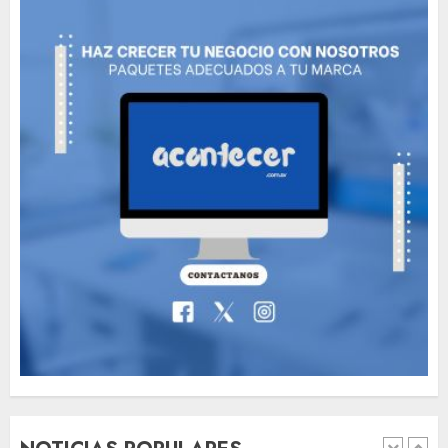
Need to Know About the
Classic Cars in a Retro
Movie?
MAYO 14, 2024
796
6
The full story of
Thailand’s extraordinary
cave rescue
MAYO 14, 2024
1002
7
89 motociclistas
involucrados en
accidentes durante los
primeros seis días del Plan