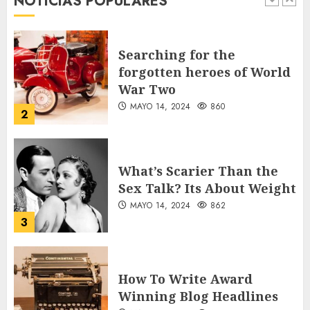
NOTICIAS POPULARES
Vacación 2026
1
AGOSTO 7, 2026
29
Searching for the
forgotten heroes of World
War Two
MAYO 14, 2024
860
2
What’s Scarier Than the
Sex Talk? Its About Weight
MAYO 14, 2024
862
3
How To Write Award
Winning Blog Headlines