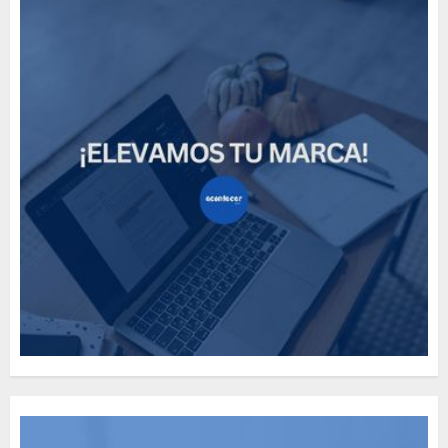
How Many of These Italian
Foods Have You Tried?
MAYO 14, 2024
811
5