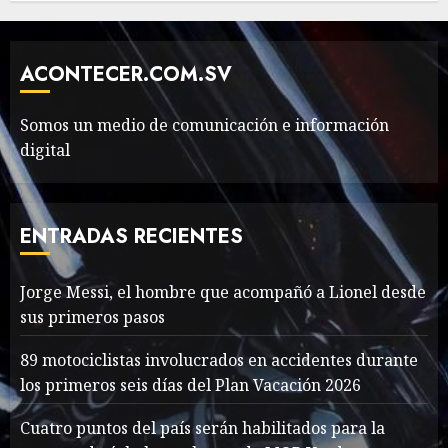
Need to Know About the
Classic Cars in a Retro
Movie?
ACONTECER.COM.SV
MAYO 14, 2024
799
6
Somos un medio de comunicación e información
digital
The full story of
Thailand’s extraordinary
cave rescue
ENTRADAS RECIENTES
MAYO 14, 2024
1005
7
Jorge Messi, el hombre que acompañó a Lionel desde
sus primeros pasos
Jorge Messi, el hombre
que acompañó a Lionel
89 motociclistas involucrados en accidentes durante
desde sus primeros pasos
los primeros seis días del Plan Vacación 2026
AGOSTO 8, 2026
50
1
Cuatro puntos del país serán habilitados para la