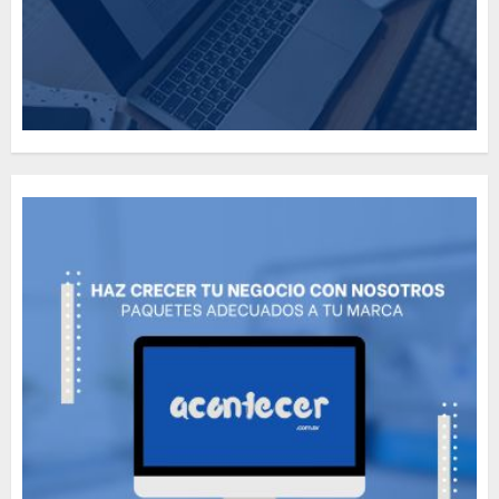
How Many of These Italian
Foods Have You Tried?
MAYO 14, 2024
811
5
Need to Know About the
Classic Cars in a Retro
Movie?
MAYO 14, 2024
799
6
The full story of