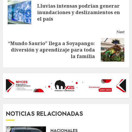
Lluvias intensas podrían generar
Reading
Pre
inundaciones y deslizamientos en
post
el país
Next
“Mundo Saurio” llega a Soyapango:
Next
diversión y aprendizaje para toda
post:
la familia
NOTICIAS RELACIONADAS
NACIONALES