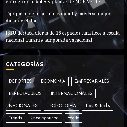
entrega de árboles y plantas de MOP Verde
Searching for the
Tips para mejorar la movilidad y moverse mejor
forgotten heroes of World
durante el día
War Two
MAYO 14, 2024
864
ISTU destaca oferta de 18 espacios turísticos a escala
2
nacional durante temporada vacacional
What’s Scarier Than the
CATEGORÍAS
Sex Talk? Its About Weight
MAYO 14, 2024
862
3
DEPORTES
ECONOMÍA
EMPRESARIALES
ESPECTÁCULOS
INTERNACIONALES
How To Write Award
NACIONALES
TECNOLOGÍA
Tips & Tricks
Winning Blog Headlines
MAYO 14, 2024
1005
Trends
Uncategorized
World
4