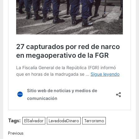
Tags:
ElSalvador
LavadodeDinero
Terrorismo
Continue
Previous