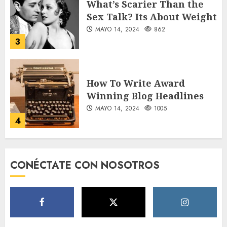
What’s Scarier Than the
Sex Talk? Its About Weight
MAYO 14, 2024
862
3
How To Write Award
Winning Blog Headlines
MAYO 14, 2024
1005
4
How Many of These Italian
CONÉCTATE CON NOSOTROS
Foods Have You Tried?
MAYO 14, 2024
811
5