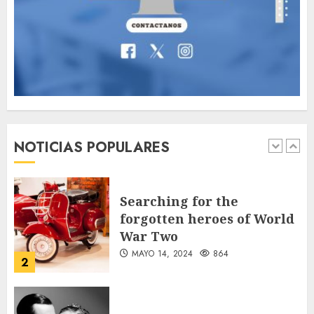
Thailand’s extraordinary
cave rescue
MAYO 14, 2024
1005
7
Jorge Messi, el hombre
que acompañó a Lionel
desde sus primeros pasos
NOTICIAS POPULARES
AGOSTO 8, 2026
50
1
Searching for the
forgotten heroes of World
War Two
MAYO 14, 2024
864
2