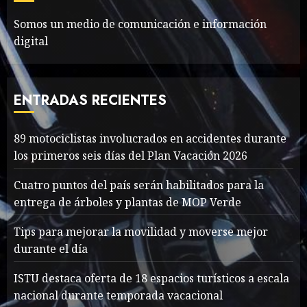
MAYO 14, 2024
799
6
Somos un medio de comunicación e información
digital
The full story of
Thailand’s extraordinary
cave rescue
ENTRADAS RECIENTES
MAYO 14, 2024
1004
7
89 motociclistas involucrados en accidentes durante
89 motociclistas
los primeros seis días del Plan Vacación 2026
involucrados en
accidentes durante los
Cuatro puntos del país serán habilitados para la
primeros seis días del Plan
entrega de árboles y plantas de MOP Verde
Vacación 2026
1
Tips para mejorar la movilidad y moverse mejor
AGOSTO 7, 2026
43
durante el día
Searching for the
ISTU destaca oferta de 18 espacios turísticos a escala
forgotten heroes of World
nacional durante temporada vacacional
War Two