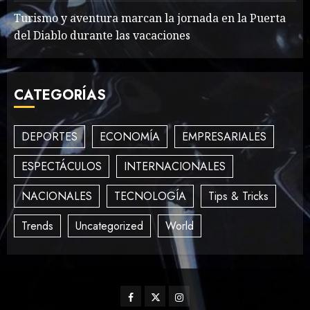
MAYO 14, 2024
861
Turismo y aventura marcan la jornada en la Puerta
2
del Diablo durante las vacaciones
What’s Scarier Than the
CATEGORÍAS
Sex Talk? Its About Weight
MAYO 14, 2024
862
3
DEPORTES
ECONOMÍA
EMPRESARIALES
ESPECTÁCULOS
INTERNACIONALES
How To Write Award
NACIONALES
TECNOLOGÍA
Tips & Tricks
Winning Blog Headlines
MAYO 14, 2024
1004
Trends
Uncategorized
World
4
How Many of These Italian
Facebook
Twitter
Instagram