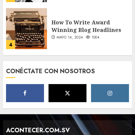
How To Write Award
Winning Blog Headlines
MAYO 14, 2024
1004
4
How Many of These Italian
CONÉCTATE CON NOSOTROS
Foods Have You Tried?
MAYO 14, 2024
811
5
Need to Know About the
Classic Cars in a Retro
Movie?
ACONTECER.COM.SV