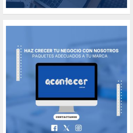
How Many of These Italian
Foods Have You Tried?
MAYO 14, 2024
811
5
Need to Know About the
Classic Cars in a Retro
Movie?
MAYO 14, 2024
799
6
The full story of
Thailand’s extraordinary
cave rescue
MAYO 14, 2024
1004
7