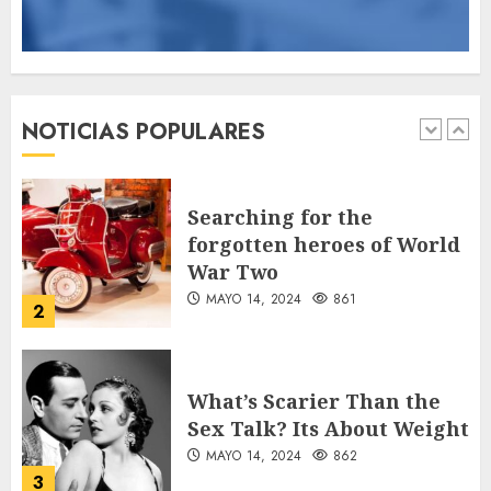
89 motociclistas
involucrados en
accidentes durante los
primeros seis días del Plan
NOTICIAS POPULARES
Vacación 2026
1
AGOSTO 7, 2026
43
Searching for the
forgotten heroes of World
War Two
MAYO 14, 2024
861
2
What’s Scarier Than the
Sex Talk? Its About Weight
MAYO 14, 2024
862
3