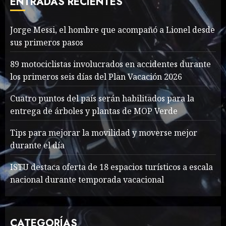
ENTRADAS RECIENTES
MAYO 14, 2024
1005
7
Jorge Messi, el hombre que acompañó a Lionel desde
sus primeros pasos
Jorge Messi, el hombre
que acompañó a Lionel
89 motociclistas involucrados en accidentes durante
desde sus primeros pasos
los primeros seis días del Plan Vacación 2026
AGOSTO 8, 2026
48
1
Cuatro puntos del país serán habilitados para la
entrega de árboles y plantas de MOP Verde
Searching for the
Tips para mejorar la movilidad y moverse mejor
forgotten heroes of World
durante el día
War Two
MAYO 14, 2024
862
ISTU destaca oferta de 18 espacios turísticos a escala
2
nacional durante temporada vacacional
What’s Scarier Than the
CATEGORÍAS
Sex Talk? Its About Weight