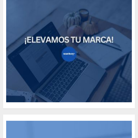
How Many of These Italian
Foods Have You Tried?
MAYO 14, 2024
811
5