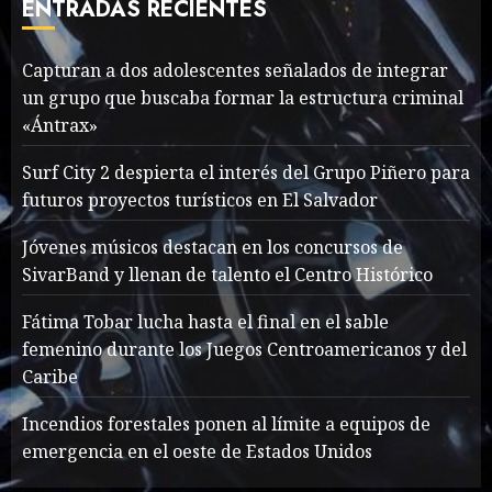
ENTRADAS RECIENTES
MAYO 16, 2024
765
7
Capturan a dos adolescentes señalados de integrar
un grupo que buscaba formar la estructura criminal
Searching for the
«Ántrax»
forgotten heroes of World
War Two
Surf City 2 despierta el interés del Grupo Piñero para
MAYO 14, 2024
860
futuros proyectos turísticos en El Salvador
1
Jóvenes músicos destacan en los concursos de
SivarBand y llenan de talento el Centro Histórico
What’s Scarier Than the
Sex Talk? Its About Weight
Fátima Tobar lucha hasta el final en el sable
femenino durante los Juegos Centroamericanos y del
MAYO 14, 2024
862
2
Caribe
Incendios forestales ponen al límite a equipos de
emergencia en el oeste de Estados Unidos
How To Write Award