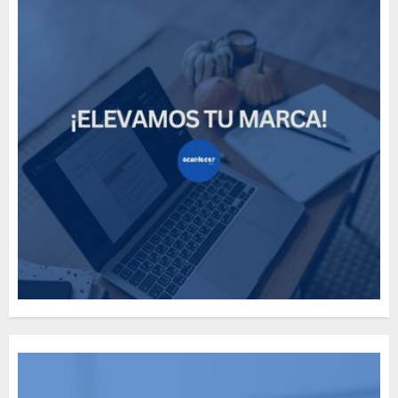
Need to Know About the
Classic Cars in a Retro
Movie?
MAYO 14, 2024
796
5