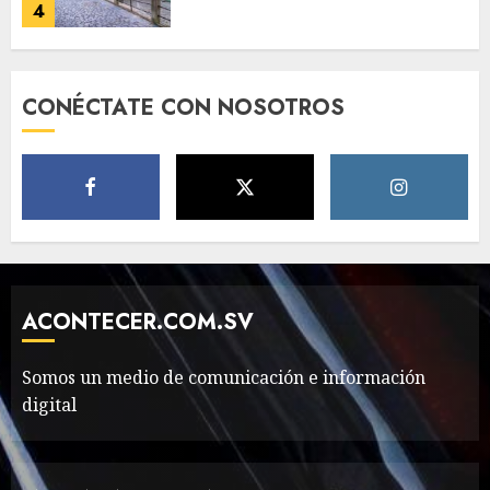
4
Need to Know About the
CONÉCTATE CON NOSOTROS
Classic Cars in a Retro
Movie?
MAYO 14, 2024
796
5
The full story of
Thailand’s extraordinary
cave rescue
ACONTECER.COM.SV
MAYO 14, 2024
1002
6
Somos un medio de comunicación e información
digital
Valentino Goes
Deliberately Feminine for
Fall 2018