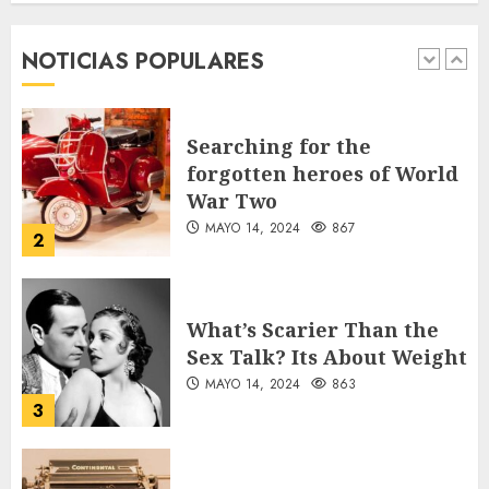
al DUI con ampliación del
servicio consular
NOTICIAS POPULARES
1
AGOSTO 9, 2026
35
Searching for the
forgotten heroes of World
War Two
MAYO 14, 2024
867
2
What’s Scarier Than the
Sex Talk? Its About Weight
MAYO 14, 2024
863
3