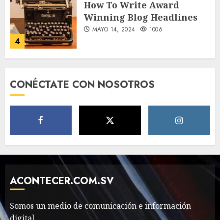
How To Write Award
Winning Blog Headlines
MAYO 14, 2024
1006
4
How Many of These Italian
CONÉCTATE CON NOSOTROS
Foods Have You Tried?
MAYO 14, 2024
814
5
Need to Know About the
Classic Cars in a Retro
Movie?
ACONTECER.COM.SV
MAYO 14, 2024
801
6
Somos un medio de comunicación e información
digital