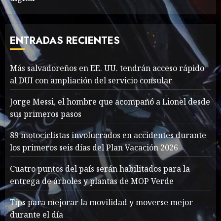
The full story of
Thailand’s extraordinary
cave rescue
ENTRADAS RECIENTES
MAYO 14, 2024
1017
7
Más salvadoreños en EE. UU. tendrán acceso rápido
Más salvadoreños en EE.
al DUI con ampliación del servicio consular
UU. tendrán acceso rápido
Jorge Messi, el hombre que acompañó a Lionel desde
al DUI con ampliación del
sus primeros pasos
servicio consular
1
AGOSTO 9, 2026
35
89 motociclistas involucrados en accidentes durante
los primeros seis días del Plan Vacación 2026
Searching for the
Cuatro puntos del país serán habilitados para la
forgotten heroes of World
entrega de árboles y plantas de MOP Verde
War Two
MAYO 14, 2024
867
Tips para mejorar la movilidad y moverse mejor
2
durante el día