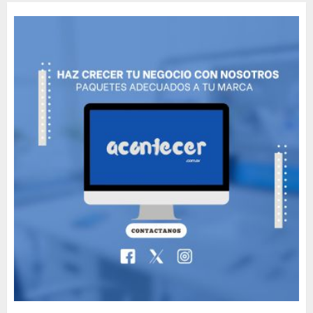
MAYO 14, 2024
814
5
Need to Know About the
Classic Cars in a Retro
Movie?
MAYO 14, 2024
801
6
The full story of
Thailand’s extraordinary
cave rescue
MAYO 14, 2024
1017
7
Más salvadoreños en EE.
UU. tendrán acceso rápido