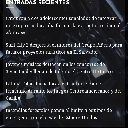
ENTRADAS RECIENTES
MAYO 16, 2024
765
7
Capturan a dos adolescentes señalados de integrar
un grupo que buscaba formar la estructura criminal
Searching for the
«Ántrax»
forgotten heroes of World
War Two
Surf City 2 despierta el interés del Grupo Piñero para
MAYO 14, 2024
860
futuros proyectos turísticos en El Salvador
1
Jóvenes músicos destacan en los concursos de
SivarBand y llenan de talento el Centro Histórico
What’s Scarier Than the
Sex Talk? Its About Weight
Fátima Tobar lucha hasta el final en el sable
femenino durante los Juegos Centroamericanos y del
MAYO 14, 2024
862
2
Caribe
Incendios forestales ponen al límite a equipos de
emergencia en el oeste de Estados Unidos
How To Write Award