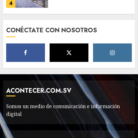
4
Need to Know About the
CONÉCTATE CON NOSOTROS
Classic Cars in a Retro
Movie?
MAYO 14, 2024
796
5
The full story of
Thailand’s extraordinary
cave rescue
ACONTECER.COM.SV
MAYO 14, 2024
1002
6
Somos un medio de comunicación e información
digital
Valentino Goes
Deliberately Feminine for
Fall 2018