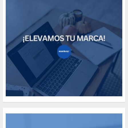
Need to Know About the
Classic Cars in a Retro
Movie?
MAYO 14, 2024
796
5