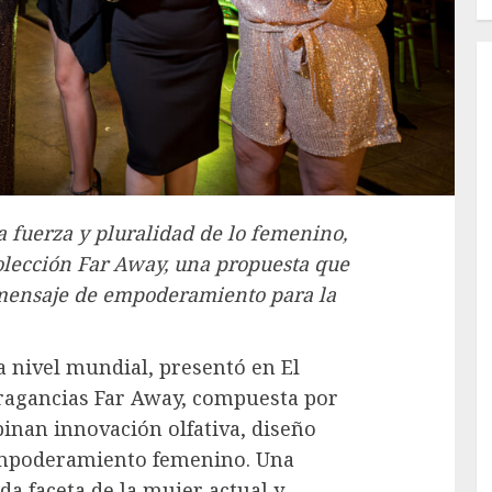
a fuerza y pluralidad de lo femenino,
olección Far Away, una propuesta que
 mensaje de empoderamiento para la
a nivel mundial, presentó en El
fragancias Far Away, compuesta por
inan innovación olfativa, diseño
mpoderamiento femenino. Una
a faceta de la mujer actual y