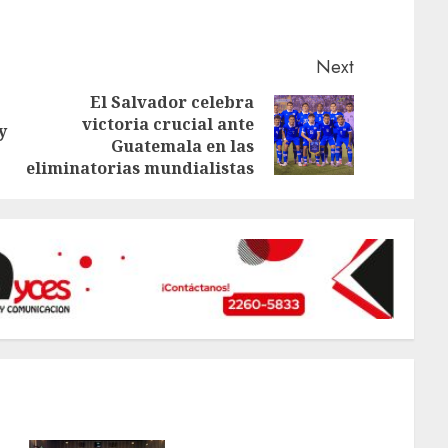
Next
El Salvador celebra
Previous
victoria crucial ante
Next
y
Guatemala en las
post:
post:
eliminatorias mundialistas