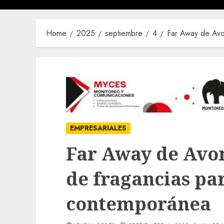
Home
2025
septiembre
4
Far Away de Avo
EMPRESARIALES
Far Away de Avon
de fragancias pa
contemporánea