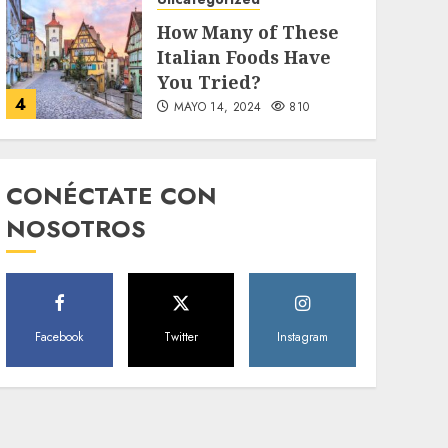
How Many of These
Italian Foods Have
You Tried?
4
MAYO 14, 2024
810
Uncategorized
Need to Know About
CONÉCTATE CON
the Classic Cars in a
NOSOTROS
Retro Movie?
5
MAYO 14, 2024
796
World
Facebook
Twitter
Instagram
The full story of
Thailand’s
extraordinary cave
6
rescue
MAYO 14, 2024
1002