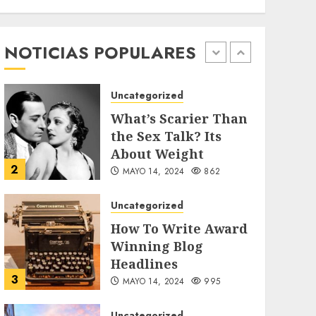
Searching for the
forgotten heroes of
World War Two
NOTICIAS POPULARES
1
MAYO 14, 2024
860
Uncategorized
What’s Scarier Than
the Sex Talk? Its
About Weight
2
MAYO 14, 2024
862
Uncategorized
How To Write Award
Winning Blog
Headlines
3
MAYO 14, 2024
995
Uncategorized