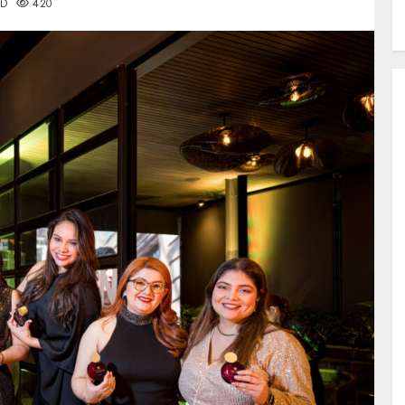
AD
420