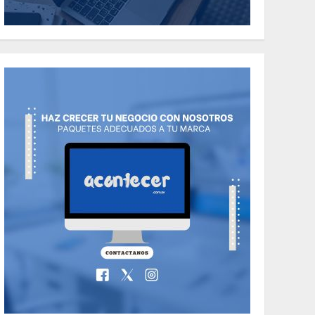
the Classic Cars in a
Retro Movie?
5
MAYO 14, 2024
796
World
The full story of
Thailand’s
extraordinary cave
6
rescue
MAYO 14, 2024
1002
TECNOLOGÍA
Valentino Goes
Deliberately
Feminine for Fall
7
2018
MAYO 16, 2024
765
World