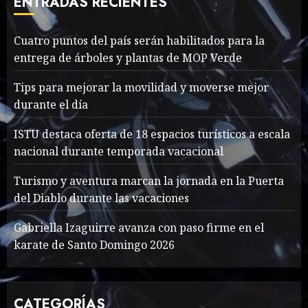
ENTRADAS RECIENTES
MAYO 16, 2024
766
7
Cuatro puntos del país serán habilitados para la
entrega de árboles y plantas de MOP Verde
Searching for the
forgotten heroes of World
Tips para mejorar la movilidad y moverse mejor
War Two
durante el día
MAYO 14, 2024
860
1
ISTU destaca oferta de 18 espacios turísticos a escala
nacional durante temporada vacacional
What’s Scarier Than the
Turismo y aventura marcan la jornada en la Puerta
Sex Talk? Its About Weight
del Diablo durante las vacaciones
MAYO 14, 2024
862
Gabriella Izaguirre avanza con paso firme en el
2
karate de Santo Domingo 2026
How To Write Award
CATEGORÍAS
Winning Blog Headlines