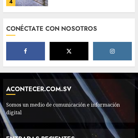
4
Need to Know About the
CONÉCTATE CON NOSOTROS
Classic Cars in a Retro
Movie?
MAYO 14, 2024
796
5
The full story of
Thailand’s extraordinary
cave rescue
ACONTECER.COM.SV
MAYO 14, 2024
1002
6
Somos un medio de comunicación e información
digital
Valentino Goes
Deliberately Feminine for
Fall 2018