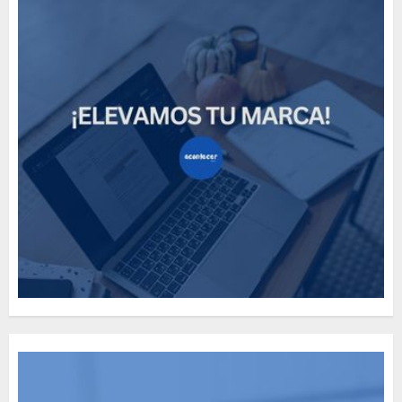
Need to Know About the
Classic Cars in a Retro
Movie?
MAYO 14, 2024
796
5