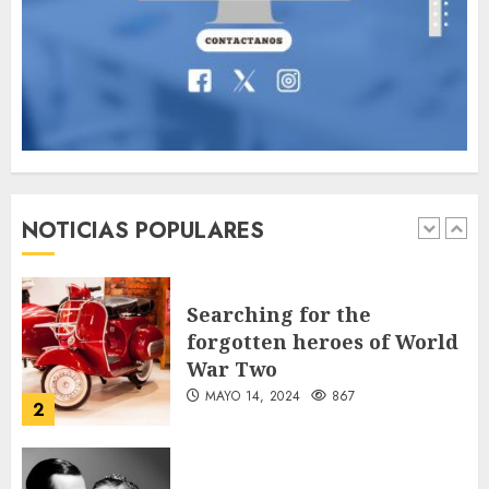
Thailand’s extraordinary
cave rescue
MAYO 14, 2024
1012
7
Jorge Messi, el hombre
que acompañó a Lionel
desde sus primeros pasos
NOTICIAS POPULARES
AGOSTO 8, 2026
57
1
Searching for the
forgotten heroes of World
War Two
MAYO 14, 2024
867
2