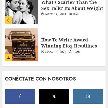
What’s Scarier Than the
Sex Talk? Its About Weight
MAYO 14, 2024
862
3
How To Write Award
Winning Blog Headlines
MAYO 14, 2024
1006
4
How Many of These Italian
CONÉCTATE CON NOSOTROS
Foods Have You Tried?
MAYO 14, 2024
812
5