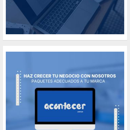
How Many of These Italian
Foods Have You Tried?
MAYO 14, 2024
812
5
Need to Know About the
Classic Cars in a Retro
Movie?
MAYO 14, 2024
799
6
The full story of