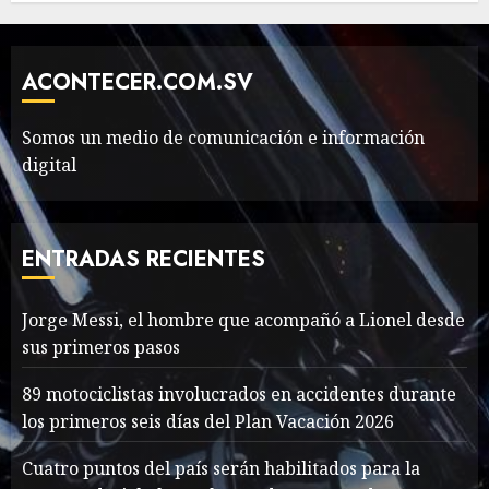
Need to Know About the
Classic Cars in a Retro
Movie?
ACONTECER.COM.SV
MAYO 14, 2024
799
6
Somos un medio de comunicación e información
digital
The full story of
Thailand’s extraordinary
cave rescue
ENTRADAS RECIENTES
MAYO 14, 2024
1012
7
Jorge Messi, el hombre que acompañó a Lionel desde
sus primeros pasos
Jorge Messi, el hombre
que acompañó a Lionel
89 motociclistas involucrados en accidentes durante
desde sus primeros pasos
los primeros seis días del Plan Vacación 2026
AGOSTO 8, 2026
57
1
Cuatro puntos del país serán habilitados para la