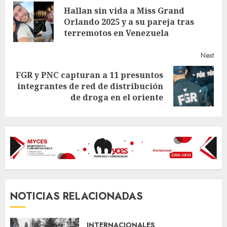
Hallan sin vida a Miss Grand
Reading
Pre
Orlando 2025 y a su pareja tras
post
terremotos en Venezuela
Next
FGR y PNC capturan a 11 presuntos
Next
integrantes de red de distribución
post:
de droga en el oriente
NOTICIAS RELACIONADAS
INTERNACIONALES