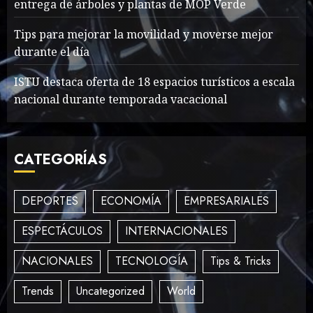
entrega de árboles y plantas de MOP Verde
Searching for the
Tips para mejorar la movilidad y moverse mejor
forgotten heroes of World
durante el día
War Two
MAYO 14, 2024
867
ISTU destaca oferta de 18 espacios turísticos a escala
2
nacional durante temporada vacacional
What’s Scarier Than the
CATEGORÍAS
Sex Talk? Its About Weight
MAYO 14, 2024
862
3
DEPORTES
ECONOMÍA
EMPRESARIALES
ESPECTÁCULOS
INTERNACIONALES
How To Write Award
NACIONALES
TECNOLOGÍA
Tips & Tricks
Winning Blog Headlines
MAYO 14, 2024
1006
Trends
Uncategorized
World
4