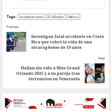
Tags:
Acontecercomsv
El Salvador
México
Continue
Previous
Investigan fatal accidente en Costa
Reading
Pre
Rica que cobró la vida de una
post
nicaragüense de 19 años
Next
Hallan sin vida a Miss Grand
Next
Orlando 2025 y a su pareja tras
post:
terremotos en Venezuela