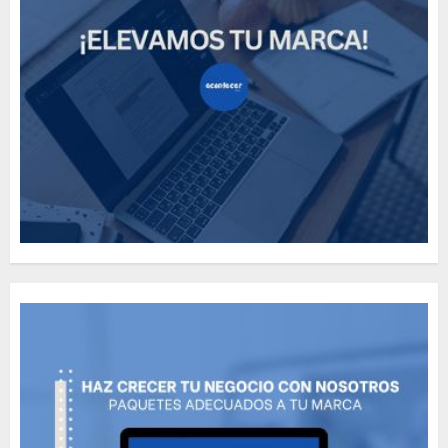
Need to Know About the
Classic Cars in a Retro
Movie?
MAYO 14, 2024
796
5
The full story of
Thailand’s extraordinary
cave rescue