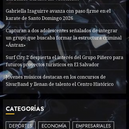
Searching for the
forgotten heroes of World
Gabriella Izaguirre avanza con paso firme en el
War Two
karate de Santo Domingo 2026
MAYO 14, 2024
860
1
Capturan a dos adolescentes señalados de integrar
un grupo que buscaba formar la estructura criminal
«Ántrax»
What’s Scarier Than the
Sex Talk? Its About Weight
Surf City 2 despierta el interés del Grupo Piñero para
MAYO 14, 2024
862
futuros proyectos turísticos en El Salvador
2
Jóvenes músicos destacan en los concursos de
SivarBand y llenan de talento el Centro Histórico
How To Write Award
Winning Blog Headlines
CATEGORÍAS
MAYO 14, 2024
1004
3
DEPORTES
ECONOMÍA
EMPRESARIALES