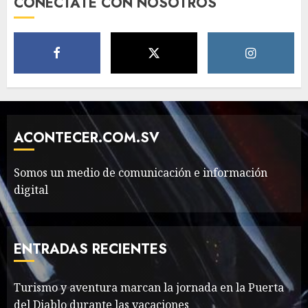
CONÉCTATE CON NOSOTROS
Classic Cars in a Retro
Movie?
MAYO 14, 2024
796
5
The full story of
Thailand’s extraordinary
cave rescue
ACONTECER.COM.SV
MAYO 14, 2024
1002
6
Somos un medio de comunicación e información
digital
Valentino Goes
Deliberately Feminine for
Fall 2018
ENTRADAS RECIENTES
MAYO 16, 2024
765
7
Turismo y aventura marcan la jornada en la Puerta
del Diablo durante las vacaciones