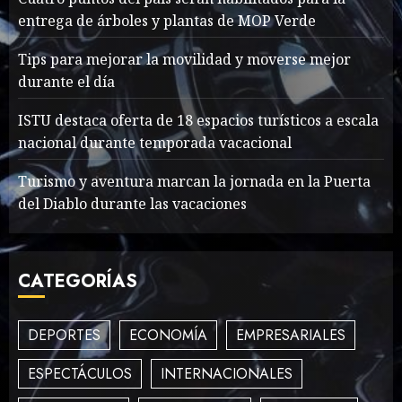
primeros seis días del Plan
entrega de árboles y plantas de MOP Verde
Vacación 2026
1
Tips para mejorar la movilidad y moverse mejor
AGOSTO 7, 2026
45
durante el día
Searching for the
ISTU destaca oferta de 18 espacios turísticos a escala
forgotten heroes of World
nacional durante temporada vacacional
War Two
MAYO 14, 2024
861
Turismo y aventura marcan la jornada en la Puerta
2
del Diablo durante las vacaciones
What’s Scarier Than the
CATEGORÍAS
Sex Talk? Its About Weight
MAYO 14, 2024
862
3
DEPORTES
ECONOMÍA
EMPRESARIALES
ESPECTÁCULOS
INTERNACIONALES
How To Write Award