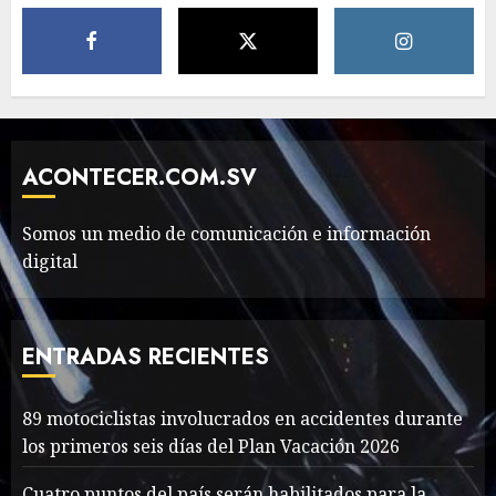
MAYO 14, 2024
811
5
Need to Know About the
Classic Cars in a Retro
Movie?
ACONTECER.COM.SV
MAYO 14, 2024
799
6
Somos un medio de comunicación e información
digital
The full story of
Thailand’s extraordinary
cave rescue
ENTRADAS RECIENTES
MAYO 14, 2024
1004
7
89 motociclistas involucrados en accidentes durante
89 motociclistas
los primeros seis días del Plan Vacación 2026
involucrados en
accidentes durante los
Cuatro puntos del país serán habilitados para la