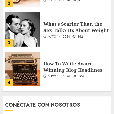
MAYO 14, 2024
861
2
What’s Scarier Than the
Sex Talk? Its About Weight
MAYO 14, 2024
862
3
How To Write Award
Winning Blog Headlines
MAYO 14, 2024
1004
4
How Many of These Italian
CONÉCTATE CON NOSOTROS
Foods Have You Tried?