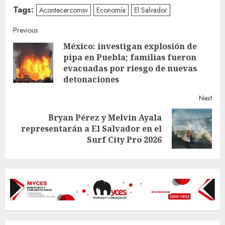
Tags:
Acontecercomsv
Economía
El Salvador
Continue
Previous
México: investigan explosión de
Reading
pipa en Puebla; familias fueron
Pre
evacuadas por riesgo de nuevas
post
detonaciones
Next
Bryan Pérez y Melvin Ayala
Next
representarán a El Salvador en el
post:
Surf City Pro 2026