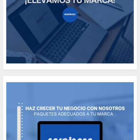
How Many of These Italian
Foods Have You Tried?
MAYO 14, 2024
811
5
Need to Know About the
Classic Cars in a Retro
Movie?
MAYO 14, 2024
799
6