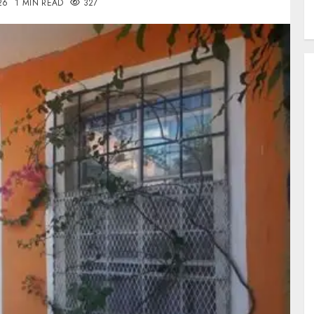
26
1 MIN READ
327