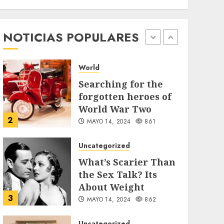
Vacación 2026
World
AGOSTO 7, 2026
46
Searching for the
forgotten heroes of
NOTICIAS POPULARES
World War Two
2
MAYO 14, 2024
861
Uncategorized
What’s Scarier Than
the Sex Talk? Its
About Weight
3
MAYO 14, 2024
862
Uncategorized
How To Write Award
Winning Blog
Headlines
4
MAYO 14, 2024
1004