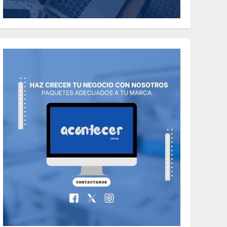
Need to Know About
the Classic Cars in a
Retro Movie?
6
MAYO 14, 2024
799
World
The full story of
Thailand’s
extraordinary cave
7
rescue
MAYO 14, 2024
1004
NACIONALES
89 motociclistas
involucrados en
accidentes durante
1
los primeros seis
días del Plan