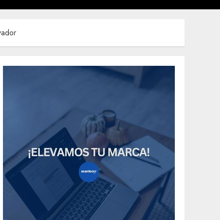
vador
Uncategorized
How Many of These
Italian Foods Have
You Tried?
5
MAYO 14, 2024
811
Uncategorized