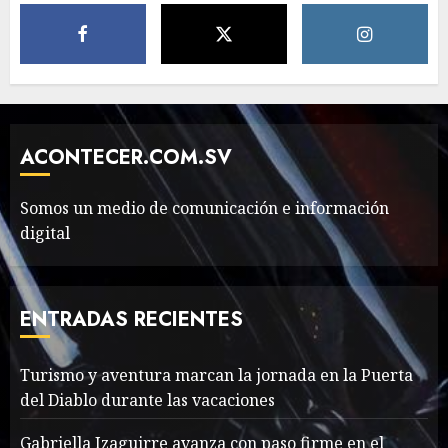
MAYO 14, 2024
796
5
The full story of
Thailand’s extraordinary
cave rescue
ACONTECER.COM.SV
MAYO 14, 2024
1002
6
Somos un medio de comunicación e información
digital
Valentino Goes
Deliberately Feminine for
Fall 2018
ENTRADAS RECIENTES
MAYO 16, 2024
765
7
Turismo y aventura marcan la jornada en la Puerta
del Diablo durante las vacaciones
Searching for the
forgotten heroes of World
Gabriella Izaguirre avanza con paso firme en el