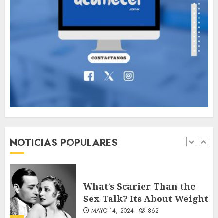
Valentino Goes
Deliberately Feminine for
Fall 2018
MAYO 16, 2024
765
7
Searching for the
forgotten heroes of World
War Two
NOTICIAS POPULARES
MAYO 14, 2024
860
1
What’s Scarier Than the
Sex Talk? Its About Weight
MAYO 14, 2024
862