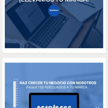
Need to Know About the
Classic Cars in a Retro
Movie?
MAYO 14, 2024
796
5
The full story of
Thailand’s extraordinary
cave rescue
MAYO 14, 2024
1002
6