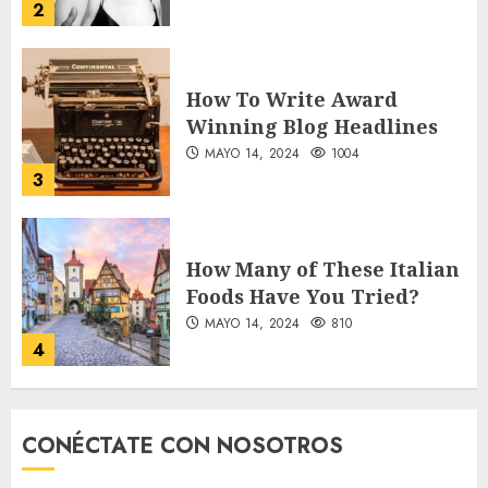
2
How To Write Award
Winning Blog Headlines
MAYO 14, 2024
1004
3
How Many of These Italian
Foods Have You Tried?
MAYO 14, 2024
810
4
Need to Know About the
CONÉCTATE CON NOSOTROS
Classic Cars in a Retro
Movie?