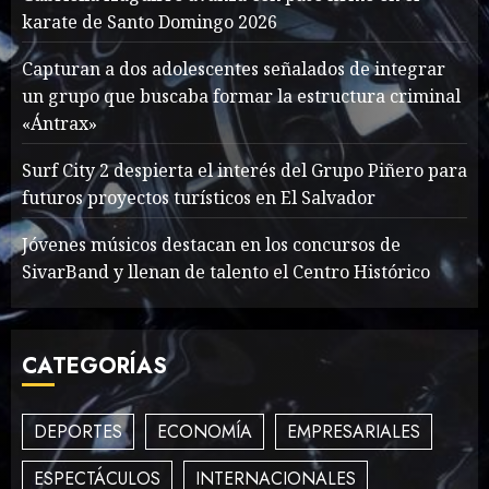
War Two
karate de Santo Domingo 2026
MAYO 14, 2024
860
1
Capturan a dos adolescentes señalados de integrar
un grupo que buscaba formar la estructura criminal
«Ántrax»
What’s Scarier Than the
Sex Talk? Its About Weight
Surf City 2 despierta el interés del Grupo Piñero para
futuros proyectos turísticos en El Salvador
MAYO 14, 2024
862
2
Jóvenes músicos destacan en los concursos de
SivarBand y llenan de talento el Centro Histórico
How To Write Award
Winning Blog Headlines
CATEGORÍAS
MAYO 14, 2024
1004
3
DEPORTES
ECONOMÍA
EMPRESARIALES
ESPECTÁCULOS
INTERNACIONALES
How Many of These Italian