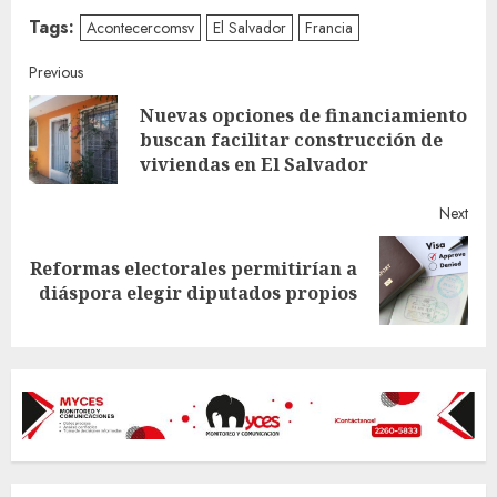
Tags:
Acontecercomsv
El Salvador
Francia
Continue
Previous
Nuevas opciones de financiamiento
Reading
Pre
buscan facilitar construcción de
post
viviendas en El Salvador
Next
Reformas electorales permitirían a
Next
diáspora elegir diputados propios
post: