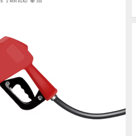
26
2 MIN READ
355