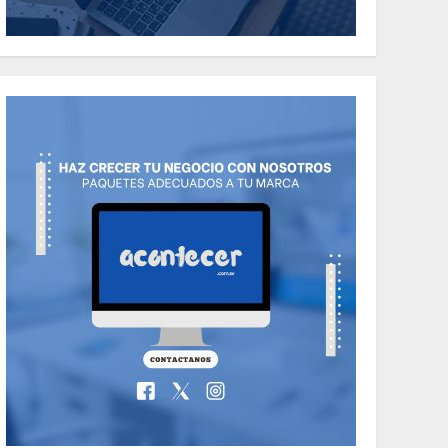
the Classic Cars in a
Retro Movie?
5
MAYO 14, 2024
796
World
The full story of
Thailand’s
extraordinary cave
6
rescue
MAYO 14, 2024
1002
TECNOLOGÍA
Valentino Goes
Deliberately
Feminine for Fall
7
2018
MAYO 16, 2024
765
World