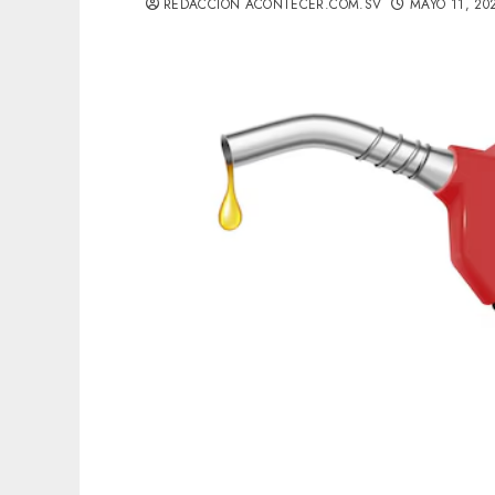
REDACCIÓN ACONTECER.COM.SV
MAYO 11, 20