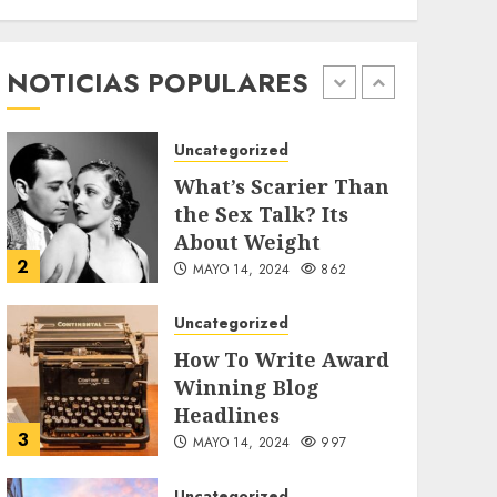
Searching for the
forgotten heroes of
World War Two
NOTICIAS POPULARES
1
MAYO 14, 2024
860
Uncategorized
What’s Scarier Than
the Sex Talk? Its
About Weight
2
MAYO 14, 2024
862
Uncategorized
How To Write Award
Winning Blog
Headlines
3
MAYO 14, 2024
997
Uncategorized