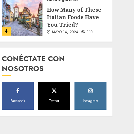
How Many of These
Italian Foods Have
You Tried?
4
MAYO 14, 2024
810
Uncategorized
Need to Know About
CONÉCTATE CON
the Classic Cars in a
NOSOTROS
Retro Movie?
5
MAYO 14, 2024
796
World
Facebook
Twitter
Instagram
The full story of
Thailand’s
extraordinary cave
6
rescue
MAYO 14, 2024
1002