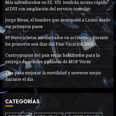
Más salvadoreños en EE. UU. tendrán acceso rápido
Más salvadoreños en EE.
al DUI con ampliación del servicio consular
UU. tendrán acceso rápido
Jorge Messi, el hombre que acompañó a Lionel desde
al DUI con ampliación del
sus primeros pasos
servicio consular
1
AGOSTO 9, 2026
35
89 motociclistas involucrados en accidentes durante
los primeros seis días del Plan Vacación 2026
Searching for the
Cuatro puntos del país serán habilitados para la
forgotten heroes of World
entrega de árboles y plantas de MOP Verde
War Two
MAYO 14, 2024
867
Tips para mejorar la movilidad y moverse mejor
2
durante el día
What’s Scarier Than the
CATEGORÍAS
Sex Talk? Its About Weight
MAYO 14, 2024
863
3