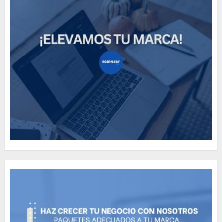
How Many of These Italian
Foods Have You Tried?
MAYO 14, 2024
814
5
Need to Know About the