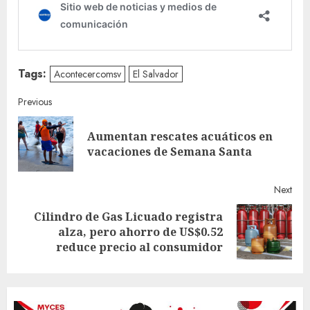
Tags:
Acontecercomsv
El Salvador
Continue
Previous
Reading
Aumentan rescates acuáticos en
Pre
vacaciones de Semana Santa
post
Next
Cilindro de Gas Licuado registra
Next
alza, pero ahorro de US$0.52
post:
reduce precio al consumidor