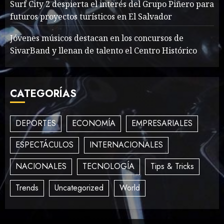
Sex Talk? Its About Weight
Surf City 2 despierta el interés del Grupo Piñero para
futuros proyectos turísticos en El Salvador
MAYO 14, 2024
862
2
Jóvenes músicos destacan en los concursos de
SivarBand y llenan de talento el Centro Histórico
How To Write Award
Winning Blog Headlines
CATEGORÍAS
MAYO 14, 2024
1004
3
DEPORTES
ECONOMÍA
EMPRESARIALES
ESPECTÁCULOS
INTERNACIONALES
How Many of These Italian
Foods Have You Tried?
NACIONALES
TECNOLOGÍA
Tips & Tricks
MAYO 14, 2024
810
4
Trends
Uncategorized
World
Need to Know About the