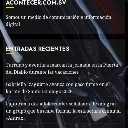
cave rescue
ACONTECER.COM.SV
MAYO 14, 2024
1002
6
Somos un medio de comunicación e información
digital
Valentino Goes
Deliberately Feminine for
Fall 2018
ENTRADAS RECIENTES
MAYO 16, 2024
765
7
Turismo y aventura marcan la jornada en la Puerta
del Diablo durante las vacaciones
Searching for the
forgotten heroes of World
Gabriella Izaguirre avanza con paso firme en el
War Two
karate de Santo Domingo 2026
MAYO 14, 2024
860
1
Capturan a dos adolescentes señalados de integrar
un grupo que buscaba formar la estructura criminal
«Ántrax»
What’s Scarier Than the