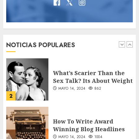
Searching for the
forgotten heroes of World
War Two
NOTICIAS POPULARES
MAYO 14, 2024
860
1
What’s Scarier Than the
Sex Talk? Its About Weight
MAYO 14, 2024
862
2
How To Write Award
Winning Blog Headlines
MAYO 14, 2024
1004