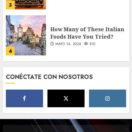
3
How Many of These Italian
Foods Have You Tried?
MAYO 14, 2024
810
4
Need to Know About the
CONÉCTATE CON NOSOTROS
Classic Cars in a Retro
Movie?
MAYO 14, 2024
796
5
The full story of
Thailand’s extraordinary