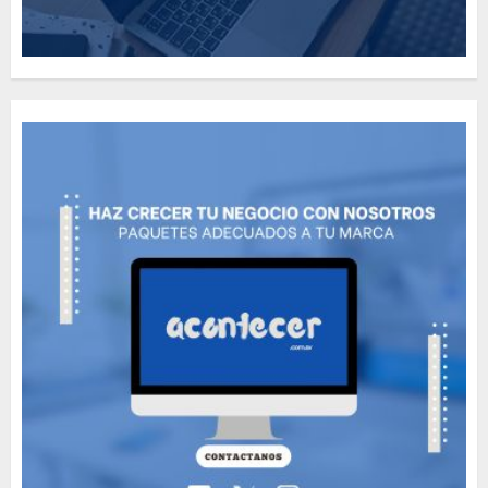
Need to Know About the
Classic Cars in a Retro
Movie?
MAYO 14, 2024
796
5
The full story of
Thailand’s extraordinary
cave rescue
MAYO 14, 2024
1002
6
Valentino Goes
Deliberately Feminine for
Fall 2018
MAYO 16, 2024
765
7