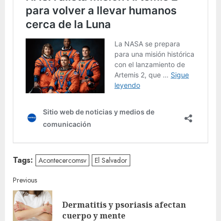
Tags:
Acontecercomsv
El Salvador
Continue
Previous
Reading
Dermatitis y psoriasis afectan
Pre
cuerpo y mente
post