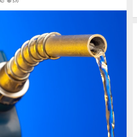
AD
570