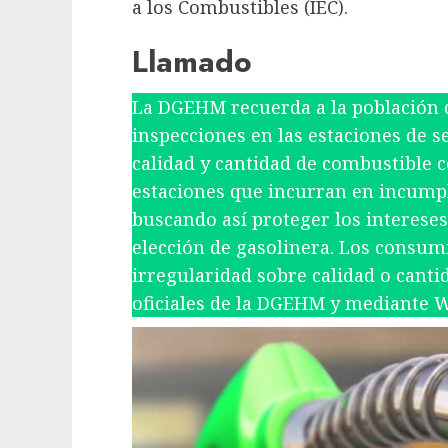
a los Combustibles (IEC).​
Llamado
La DGEHM recuerda a la población q
inspecciones en las estaciones de se
calidad y cantidad de combustible 
estaciones que incurran en incumpl
buscando así proteger los intereses
elección de gasolinera. Los consum
irregularidad sobre calidad o cantid
oficiales de la DGEHM y mediante W