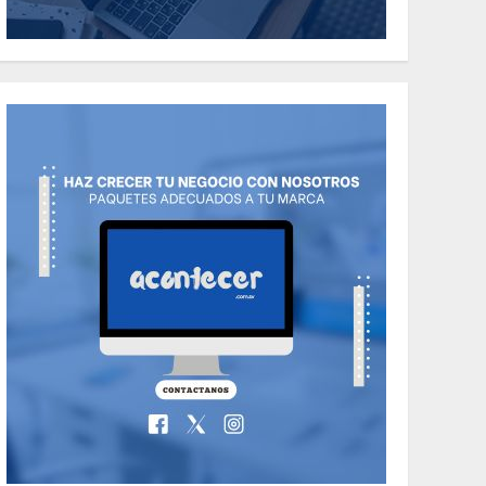
the Classic Cars in a
Retro Movie?
5
MAYO 14, 2024
796
World
The full story of
Thailand’s
extraordinary cave
6
rescue
MAYO 14, 2024
1002
TECNOLOGÍA
Valentino Goes
Deliberately
Feminine for Fall
7
2018
MAYO 16, 2024
765
World