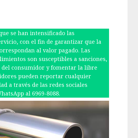
ue se han intensificado las
rvicio, con el fin de garantizar que la
correspondan al valor pagado. Las
imientos son susceptibles a sanciones,
 del consumidor y fomentar la libre
idores pueden reportar cualquier
ad a través de las redes sociales
hatsApp al 6969-8088.