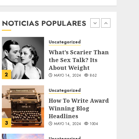
Searching for the
forgotten heroes of
World War Two
NOTICIAS POPULARES
1
MAYO 14, 2024
860
Uncategorized
What’s Scarier Than
the Sex Talk? Its
About Weight
2
MAYO 14, 2024
862
Uncategorized
How To Write Award
Winning Blog
Headlines
3
MAYO 14, 2024
1004
Uncategorized