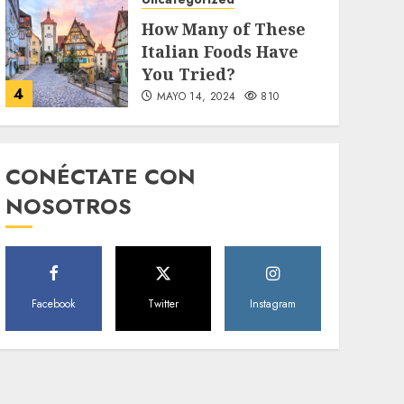
How Many of These
Italian Foods Have
You Tried?
4
MAYO 14, 2024
810
Uncategorized
Need to Know About
CONÉCTATE CON
the Classic Cars in a
NOSOTROS
Retro Movie?
5
MAYO 14, 2024
796
World
Facebook
Twitter
Instagram
The full story of
Thailand’s
extraordinary cave
6
rescue
MAYO 14, 2024
1002