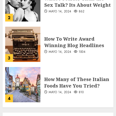
Winning Blog Headlines
MAYO 14, 2024
1004
3
How Many of These Italian
Foods Have You Tried?
MAYO 14, 2024
810
4
Need to Know About the
Classic Cars in a Retro
Movie?
MAYO 14, 2024
796
5