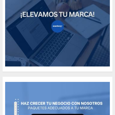
Need to Know About the
Classic Cars in a Retro
Movie?
MAYO 14, 2024
796
5
The full story of
Thailand’s extraordinary
cave rescue
MAYO 14, 2024
1002
6
Valentino Goes
Deliberately Feminine for