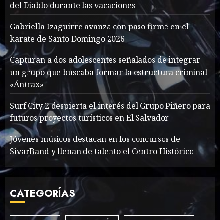
del Diablo durante las vacaciones
What’s Scarier Than the
Gabriella Izaguirre avanza con paso firme en el
Sex Talk? Its About Weight
karate de Santo Domingo 2026
MAYO 14, 2024
862
2
Capturan a dos adolescentes señalados de integrar
un grupo que buscaba formar la estructura criminal
«Ántrax»
How To Write Award
Winning Blog Headlines
Surf City 2 despierta el interés del Grupo Piñero para
futuros proyectos turísticos en El Salvador
MAYO 14, 2024
1004
3
Jóvenes músicos destacan en los concursos de
SivarBand y llenan de talento el Centro Histórico
How Many of These Italian
Foods Have You Tried?
CATEGORÍAS
MAYO 14, 2024
810
4