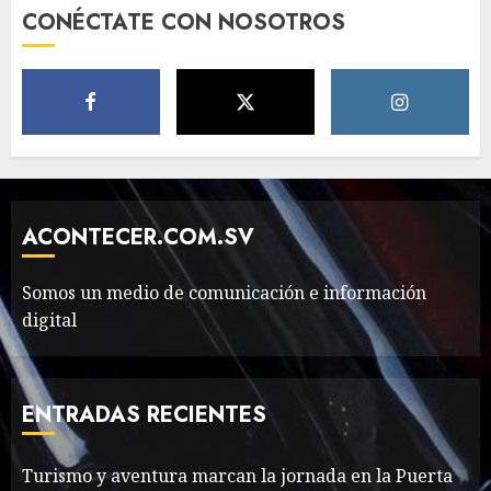
The full story of
CONÉCTATE CON NOSOTROS
Thailand’s extraordinary
cave rescue
MAYO 14, 2024
1002
6
Valentino Goes
Deliberately Feminine for
Fall 2018
ACONTECER.COM.SV
MAYO 16, 2024
765
7
Somos un medio de comunicación e información
digital
Searching for the
forgotten heroes of World
War Two
ENTRADAS RECIENTES
MAYO 14, 2024
860
1
Turismo y aventura marcan la jornada en la Puerta