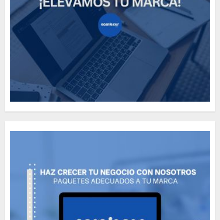
How Many of These Italian
Foods Have You Tried?
MAYO 14, 2024
812
5
Need to Know About the
Classic Cars in a Retro
Movie?
MAYO 14, 2024
799
6