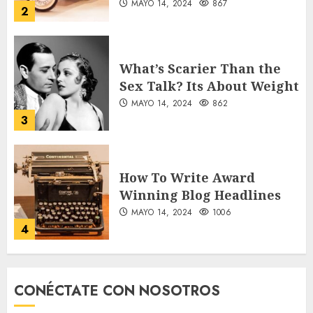
What’s Scarier Than the
Sex Talk? Its About Weight
MAYO 14, 2024
862
3
How To Write Award
Winning Blog Headlines
MAYO 14, 2024
1006
4
How Many of These Italian
Foods Have You Tried?
MAYO 14, 2024
812
CONÉCTATE CON NOSOTROS
5