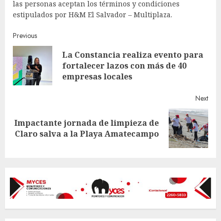
las personas aceptan los términos y condiciones
estipulados por H&M El Salvador – Multiplaza.
Continue
Previous
La Constancia realiza evento para
Reading
Pre
fortalecer lazos con más de 40
post
empresas locales
Next
Impactante jornada de limpieza de
Next
Claro salva a la Playa Amatecampo
post: