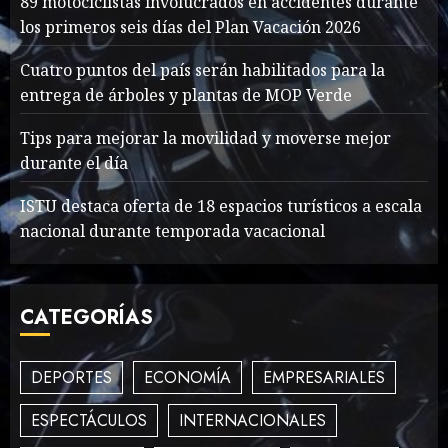
89 motociclistas involucrados en accidentes durante
los primeros seis días del Plan Vacación 2026
Searching for the
Cuatro puntos del país serán habilitados para la
forgotten heroes of World
entrega de árboles y plantas de MOP Verde
War Two
Tips para mejorar la movilidad y moverse mejor
MAYO 14, 2024
867
2
durante el día
ISTU destaca oferta de 18 espacios turísticos a escala
nacional durante temporada vacacional
What’s Scarier Than the
Sex Talk? Its About Weight
MAYO 14, 2024
862
3
CATEGORÍAS
DEPORTES
ECONOMÍA
EMPRESARIALES
How To Write Award
Winning Blog Headlines
ESPECTÁCULOS
INTERNACIONALES
MAYO 14, 2024
1006