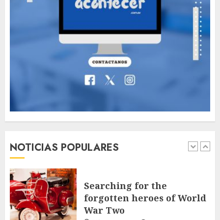
The full story of
Thailand’s extraordinary
cave rescue
MAYO 14, 2024
1009
7
Jorge Messi, el hombre
que acompañó a Lionel
desde sus primeros pasos
AGOSTO 8, 2026
57
1
NOTICIAS POPULARES
Searching for the
forgotten heroes of World
War Two
MAYO 14, 2024
867
2