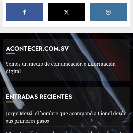
Need to Know About the
Classic Cars in a Retro
Movie?
MAYO 14, 2024
799
6
ACONTECER.COM.SV
The full story of
Somos un medio de comunicación e información
Thailand’s extraordinary
digital
cave rescue
MAYO 14, 2024
1009
7
ENTRADAS RECIENTES
Jorge Messi, el hombre
Jorge Messi, el hombre que acompañó a Lionel desde
que acompañó a Lionel
sus primeros pasos
desde sus primeros pasos
AGOSTO 8, 2026
57
1