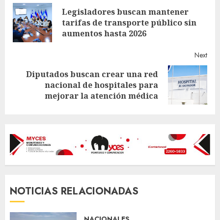
Legisladores buscan mantener
Reading
Pre
tarifas de transporte público sin
post
aumentos hasta 2026
Next
Diputados buscan crear una red
Next
nacional de hospitales para
post:
mejorar la atención médica
NOTICIAS RELACIONADAS
NACIONALES