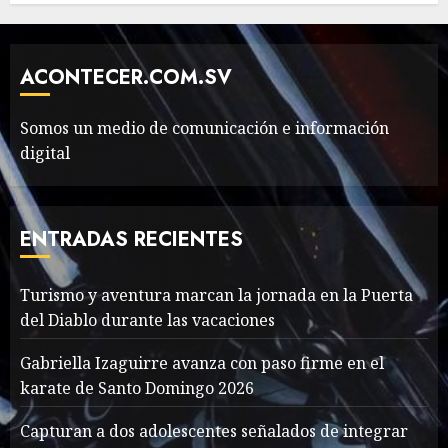
The full story of
Thailand’s extraordinary
cave rescue
ACONTECER.COM.SV
MAYO 14, 2024
1002
6
Somos un medio de comunicación e información
digital
Valentino Goes
Deliberately Feminine for
Fall 2018
ENTRADAS RECIENTES
MAYO 16, 2024
765
7
Turismo y aventura marcan la jornada en la Puerta
del Diablo durante las vacaciones
Searching for the
forgotten heroes of World
Gabriella Izaguirre avanza con paso firme en el
War Two
karate de Santo Domingo 2026
MAYO 14, 2024
860
1
Capturan a dos adolescentes señalados de integrar