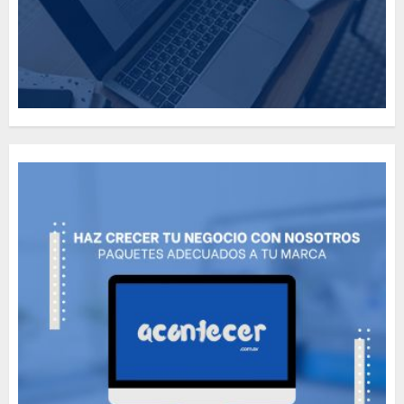
Need to Know About the
Classic Cars in a Retro
Movie?
MAYO 14, 2024
796
5
The full story of
Thailand’s extraordinary
cave rescue
MAYO 14, 2024
1002
6
Valentino Goes