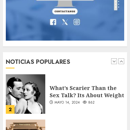
Deliberately Feminine for
Fall 2018
MAYO 16, 2024
765
7
Searching for the
forgotten heroes of World
War Two
NOTICIAS POPULARES
MAYO 14, 2024
860
1
What’s Scarier Than the
Sex Talk? Its About Weight
MAYO 14, 2024
862
2