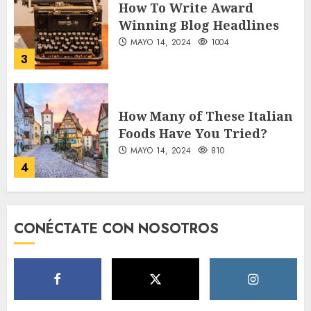
How To Write Award
Winning Blog Headlines
MAYO 14, 2024
1004
3
How Many of These Italian
Foods Have You Tried?
MAYO 14, 2024
810
4
Need to Know About the
CONÉCTATE CON NOSOTROS
Classic Cars in a Retro
Movie?
MAYO 14, 2024
796
5