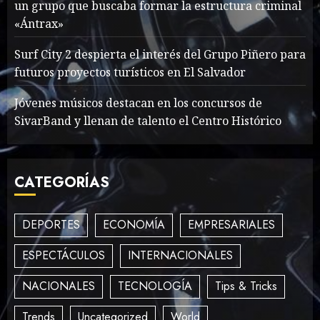
un grupo que buscaba formar la estructura criminal
«Ántrax»
What’s Scarier Than the
Sex Talk? Its About Weight
Surf City 2 despierta el interés del Grupo Piñero para
futuros proyectos turísticos en El Salvador
MAYO 14, 2024
862
2
Jóvenes músicos destacan en los concursos de
SivarBand y llenan de talento el Centro Histórico
How To Write Award
Winning Blog Headlines
CATEGORÍAS
MAYO 14, 2024
1004
3
DEPORTES
ECONOMÍA
EMPRESARIALES
ESPECTÁCULOS
INTERNACIONALES
How Many of These Italian
Foods Have You Tried?
NACIONALES
TECNOLOGÍA
Tips & Tricks
MAYO 14, 2024
810
4
Trends
Uncategorized
World