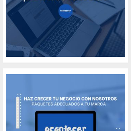
Need to Know About the
Classic Cars in a Retro
Movie?
MAYO 14, 2024
796
5
The full story of
Thailand’s extraordinary
cave rescue
MAYO 14, 2024
1002
6