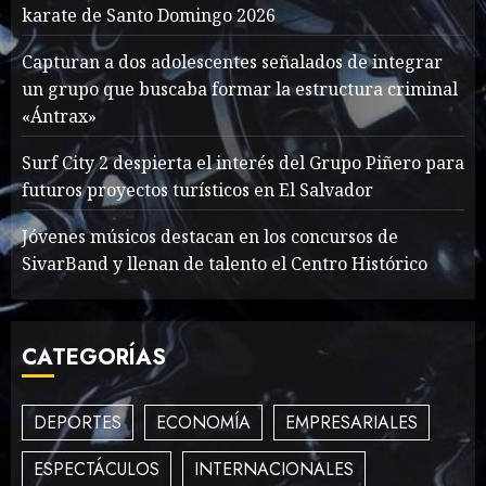
War Two
karate de Santo Domingo 2026
MAYO 14, 2024
860
1
Capturan a dos adolescentes señalados de integrar
un grupo que buscaba formar la estructura criminal
«Ántrax»
What’s Scarier Than the
Sex Talk? Its About Weight
Surf City 2 despierta el interés del Grupo Piñero para
futuros proyectos turísticos en El Salvador
MAYO 14, 2024
862
2
Jóvenes músicos destacan en los concursos de
SivarBand y llenan de talento el Centro Histórico
How To Write Award
Winning Blog Headlines
CATEGORÍAS
MAYO 14, 2024
1004
3
DEPORTES
ECONOMÍA
EMPRESARIALES
ESPECTÁCULOS
INTERNACIONALES
How Many of These Italian