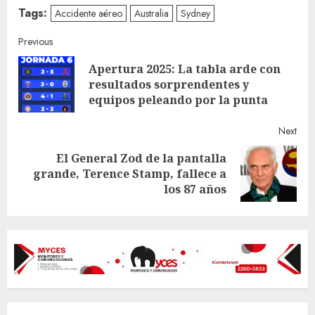
Tags:
Accidente aéreo
Australia
Sydney
Continue
Previous
Apertura 2025: La tabla arde con
Reading
Pre
resultados sorprendentes y
post
equipos peleando por la punta
Next
El General Zod de la pantalla
Next
grande, Terence Stamp, fallece a
post:
los 87 años