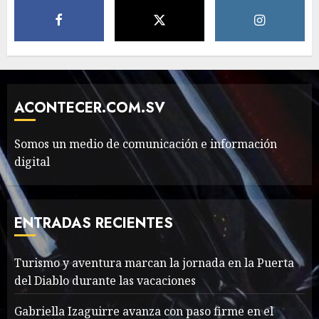
MAYO 14, 2024
796
5
The full story of
Thailand’s extraordinary
cave rescue
ACONTECER.COM.SV
MAYO 14, 2024
1002
6
Somos un medio de comunicación e información
digital
Valentino Goes
Deliberately Feminine for
Fall 2018
ENTRADAS RECIENTES
MAYO 16, 2024
765
7
Turismo y aventura marcan la jornada en la Puerta
del Diablo durante las vacaciones
Searching for the
forgotten heroes of World
Gabriella Izaguirre avanza con paso firme en el