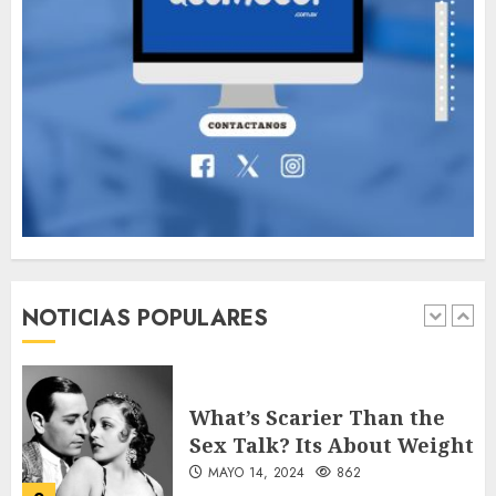
Valentino Goes
Deliberately Feminine for
Fall 2018
MAYO 16, 2024
765
7
Searching for the
forgotten heroes of World
War Two
NOTICIAS POPULARES
MAYO 14, 2024
860
1
What’s Scarier Than the
Sex Talk? Its About Weight
MAYO 14, 2024
862