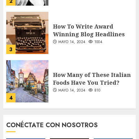
2
How To Write Award
Winning Blog Headlines
MAYO 14, 2024
1004
3
How Many of These Italian
Foods Have You Tried?
MAYO 14, 2024
810
4
Need to Know About the
CONÉCTATE CON NOSOTROS
Classic Cars in a Retro
Movie?