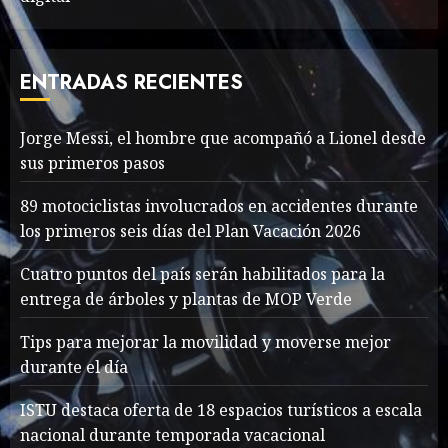
The full story of
Thailand’s extraordinary
cave rescue
ENTRADAS RECIENTES
MAYO 14, 2024
1005
7
Jorge Messi, el hombre que acompañó a Lionel desde
sus primeros pasos
Jorge Messi, el hombre
que acompañó a Lionel
89 motociclistas involucrados en accidentes durante
desde sus primeros pasos
los primeros seis días del Plan Vacación 2026
AGOSTO 8, 2026
53
1
Cuatro puntos del país serán habilitados para la
entrega de árboles y plantas de MOP Verde
Searching for the
Tips para mejorar la movilidad y moverse mejor
forgotten heroes of World
durante el día
War Two
MAYO 14, 2024
865
ISTU destaca oferta de 18 espacios turísticos a escala
2
nacional durante temporada vacacional