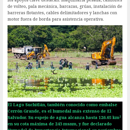
de volteo, pala mecánica, barcazas, grúas, instalación de
barreras flotantes, cables delimitadores y lanchas con
motor fuera de borda para asistencia operativa.
El Lago Suchitlán, también conocido como embalse
Cerrón Grande, es el humedal más extenso de El
Salvador. Su espejo de agua alcanza hasta 126.65 km²
en su cota máxima de 243 msnm, y fue declarado