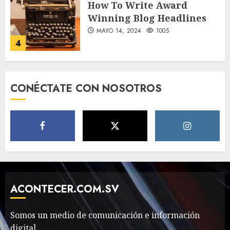
How To Write Award
Winning Blog Headlines
MAYO 14, 2024
1005
4
How Many of These Italian
CONÉCTATE CON NOSOTROS
Foods Have You Tried?
MAYO 14, 2024
812
5
Need to Know About the
Classic Cars in a Retro
Movie?
ACONTECER.COM.SV
MAYO 14, 2024
799
6
Somos un medio de comunicación e información
digital