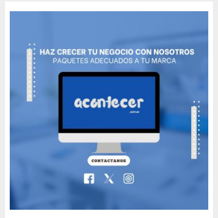
MAYO 14, 2024
812
5
Need to Know About the
Classic Cars in a Retro
Movie?
MAYO 14, 2024
799
6
The full story of
Thailand’s extraordinary
cave rescue
MAYO 14, 2024
1005
7
Jorge Messi, el hombre