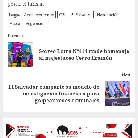
pesca, el turismo.
Tags:
Acontecercomsv
CEL
El Salvador
Navegación
Pesca
Vegetación
Continue
Previous
Reading
Sorteo Lotra Nº414 rinde homenaje
Pre
al majestuoso Cerro Eramón
post
Next
El Salvador comparte su modelo de
Next
investigación financiera para
post:
golpear redes criminales