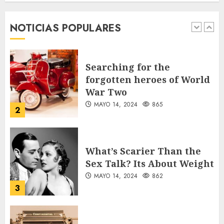
que acompañó a Lionel
desde sus primeros pasos
NOTICIAS POPULARES
AGOSTO 8, 2026
53
1
Searching for the
forgotten heroes of World
War Two
MAYO 14, 2024
865
2
What’s Scarier Than the
Sex Talk? Its About Weight
MAYO 14, 2024
862
3