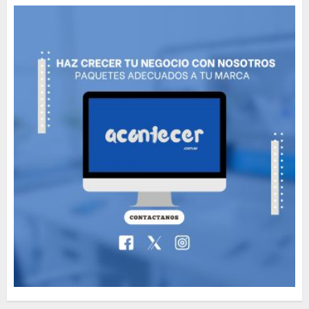
MAYO 14, 2024
811
5
Need to Know About the
Classic Cars in a Retro
Movie?
MAYO 14, 2024
799
6
The full story of
Thailand’s extraordinary
cave rescue
MAYO 14, 2024
1004
7
Jorge Messi, el hombre
que acompañó a Lionel