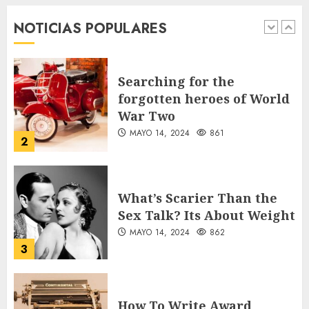
desde sus primeros pasos
NOTICIAS POPULARES
AGOSTO 8, 2026
43
1
Searching for the
forgotten heroes of World
War Two
MAYO 14, 2024
861
2
What’s Scarier Than the
Sex Talk? Its About Weight
MAYO 14, 2024
862
3
How To Write Award