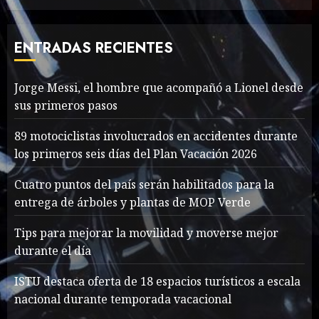
The full story of
Thailand’s extraordinary
cave rescue
ENTRADAS RECIENTES
MAYO 14, 2024
1004
7
Jorge Messi, el hombre que acompañó a Lionel desde
sus primeros pasos
Jorge Messi, el hombre
que acompañó a Lionel
89 motociclistas involucrados en accidentes durante
desde sus primeros pasos
los primeros seis días del Plan Vacación 2026
AGOSTO 8, 2026
43
1
Cuatro puntos del país serán habilitados para la
entrega de árboles y plantas de MOP Verde
Searching for the
Tips para mejorar la movilidad y moverse mejor
forgotten heroes of World
durante el día
War Two
MAYO 14, 2024
861
ISTU destaca oferta de 18 espacios turísticos a escala
2
nacional durante temporada vacacional