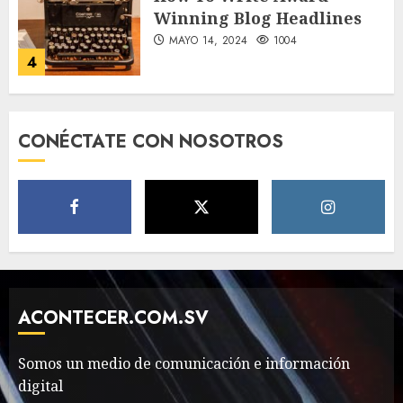
Winning Blog Headlines
MAYO 14, 2024
1004
4
How Many of These Italian
CONÉCTATE CON NOSOTROS
Foods Have You Tried?
MAYO 14, 2024
811
5
Need to Know About the
Classic Cars in a Retro
Movie?
ACONTECER.COM.SV
MAYO 14, 2024
799
6
Somos un medio de comunicación e información
digital