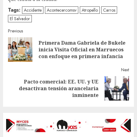
Tags:
Accidente
Acontecercomsv
Atropello
Carros
El Salvador
Continue
Previous
Primera Dama Gabriela de Bukele
Reading
Pre
inicia Visita Oficial en Marruecos
post
con enfoque en primera infancia
Next
Pacto comercial: EE. UU. y UE
Next
desactivan tensión arancelaria
post:
inminente