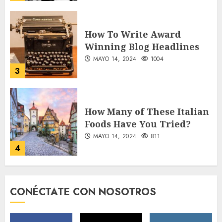
How To Write Award
Winning Blog Headlines
MAYO 14, 2024
1004
3
How Many of These Italian
Foods Have You Tried?
MAYO 14, 2024
811
4
Need to Know About the
CONÉCTATE CON NOSOTROS
Classic Cars in a Retro
Movie?
MAYO 14, 2024
796