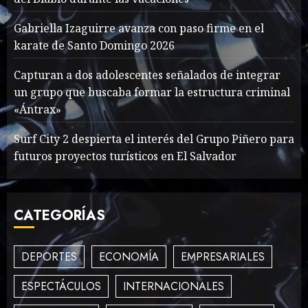
MAYO 14, 2024
860
1
Gabriella Izaguirre avanza con paso firme en el
karate de Santo Domingo 2026
What’s Scarier Than the
Capturan a dos adolescentes señalados de integrar
Sex Talk? Its About Weight
un grupo que buscaba formar la estructura criminal
«Ántrax»
MAYO 14, 2024
862
2
Surf City 2 despierta el interés del Grupo Piñero para
futuros proyectos turísticos en El Salvador
How To Write Award
Winning Blog Headlines
CATEGORÍAS
MAYO 14, 2024
1004
3
DEPORTES
ECONOMÍA
EMPRESARIALES
ESPECTÁCULOS
INTERNACIONALES
How Many of These Italian
Foods Have You Tried?