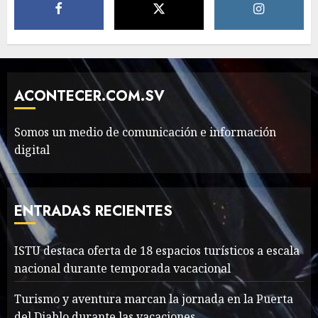
5
The full story of
Thailand’s extraordinary
cave rescue
ACONTECER.COM.SV
MAYO 14, 2024
1002
6
Somos un medio de comunicación e información
digital
Valentino Goes
Deliberately Feminine for
Fall 2018
ENTRADAS RECIENTES
MAYO 16, 2024
765
7
ISTU destaca oferta de 18 espacios turísticos a escala
nacional durante temporada vacacional
Searching for the
forgotten heroes of World
Turismo y aventura marcan la jornada en la Puerta
War Two
del Diablo durante las vacaciones