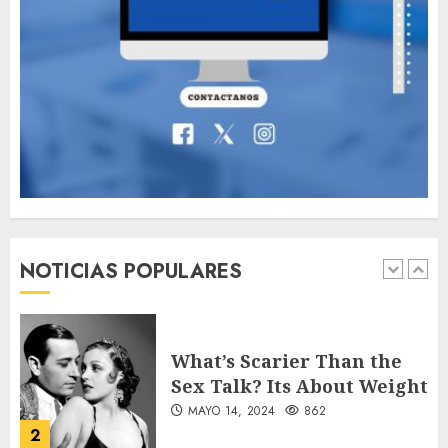
Valentino Goes
Deliberately Feminine for
Fall 2018
MAYO 16, 2024
765
7
Searching for the
forgotten heroes of World
War Two
NOTICIAS POPULARES
MAYO 14, 2024
860
1
What’s Scarier Than the
Sex Talk? Its About Weight
MAYO 14, 2024
862
2