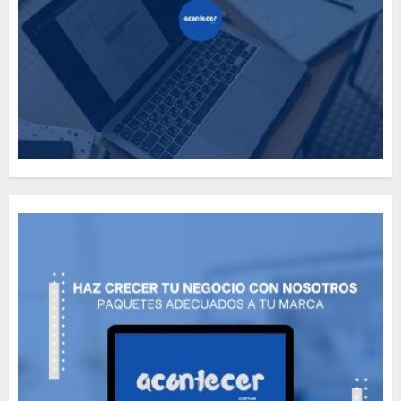
Need to Know About the
Classic Cars in a Retro
Movie?
MAYO 14, 2024
796
5
The full story of
Thailand’s extraordinary
cave rescue
MAYO 14, 2024
1002
6