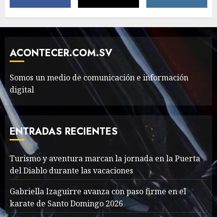
The full story of
Thailand’s extraordinary
cave rescue
ACONTECER.COM.SV
MAYO 14, 2024
1002
6
Somos un medio de comunicación e información
digital
Valentino Goes
Deliberately Feminine for
Fall 2018
ENTRADAS RECIENTES
MAYO 16, 2024
765
7
Turismo y aventura marcan la jornada en la Puerta
del Diablo durante las vacaciones
Searching for the
forgotten heroes of World
Gabriella Izaguirre avanza con paso firme en el
War Two
karate de Santo Domingo 2026
MAYO 14, 2024
860