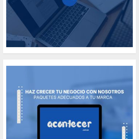
Need to Know About the
Classic Cars in a Retro
Movie?
MAYO 14, 2024
796
5
The full story of
Thailand’s extraordinary
cave rescue
MAYO 14, 2024
1002
6