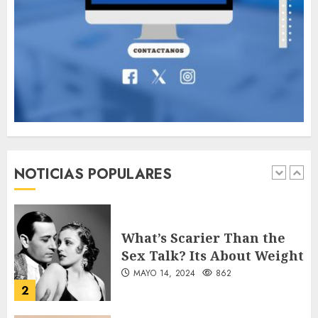
Valentino Goes
Deliberately Feminine for
Fall 2018
MAYO 16, 2024
765
7
Searching for the
forgotten heroes of World
War Two
NOTICIAS POPULARES
MAYO 14, 2024
860
1
What’s Scarier Than the
Sex Talk? Its About Weight
MAYO 14, 2024
862
2