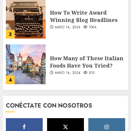
How To Write Award
Winning Blog Headlines
MAYO 14, 2024
1004
3
How Many of These Italian
Foods Have You Tried?
MAYO 14, 2024
810
4
Need to Know About the
CONÉCTATE CON NOSOTROS
Classic Cars in a Retro
Movie?
MAYO 14, 2024
796
5