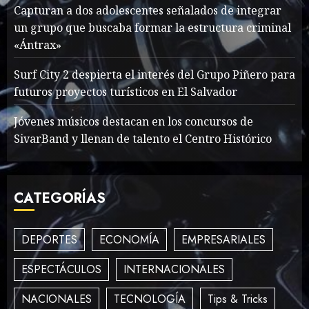
1
Capturan a dos adolescentes señalados de integrar
un grupo que buscaba formar la estructura criminal
«Ántrax»
What’s Scarier Than the
Sex Talk? Its About Weight
Surf City 2 despierta el interés del Grupo Piñero para
futuros proyectos turísticos en El Salvador
MAYO 14, 2024
862
2
Jóvenes músicos destacan en los concursos de
SivarBand y llenan de talento el Centro Histórico
How To Write Award
Winning Blog Headlines
CATEGORÍAS
MAYO 14, 2024
1004
3
DEPORTES
ECONOMÍA
EMPRESARIALES
ESPECTÁCULOS
INTERNACIONALES
How Many of These Italian
Foods Have You Tried?
NACIONALES
TECNOLOGÍA
Tips & Tricks
MAYO 14, 2024
810