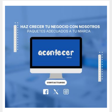
MAYO 14, 2024
811
5
Need to Know About the
Classic Cars in a Retro
Movie?
MAYO 14, 2024
796
6
The full story of
Thailand’s extraordinary
cave rescue
MAYO 14, 2024
1002
7
89 motociclistas
involucrados en