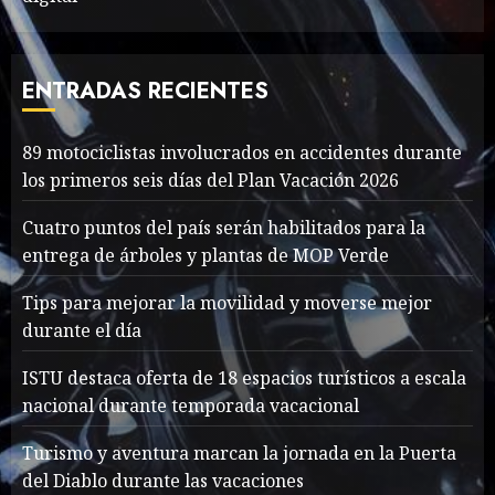
The full story of
Thailand’s extraordinary
cave rescue
ENTRADAS RECIENTES
MAYO 14, 2024
1002
7
89 motociclistas involucrados en accidentes durante
89 motociclistas
los primeros seis días del Plan Vacación 2026
involucrados en
accidentes durante los
Cuatro puntos del país serán habilitados para la
primeros seis días del Plan
entrega de árboles y plantas de MOP Verde
Vacación 2026
1
Tips para mejorar la movilidad y moverse mejor
AGOSTO 7, 2026
30
durante el día
Searching for the
ISTU destaca oferta de 18 espacios turísticos a escala
forgotten heroes of World
nacional durante temporada vacacional
War Two
MAYO 14, 2024
860
Turismo y aventura marcan la jornada en la Puerta
2
del Diablo durante las vacaciones