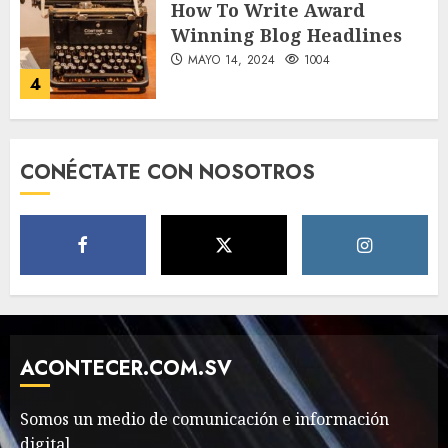
How To Write Award
Winning Blog Headlines
MAYO 14, 2024
1004
4
How Many of These Italian
CONÉCTATE CON NOSOTROS
Foods Have You Tried?
MAYO 14, 2024
811
5
Need to Know About the
Classic Cars in a Retro
Movie?
ACONTECER.COM.SV
MAYO 14, 2024
796
6
Somos un medio de comunicación e información
digital