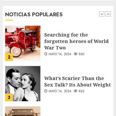
accidentes durante los
primeros seis días del Plan
NOTICIAS POPULARES
Vacación 2026
1
AGOSTO 7, 2026
30
Searching for the
forgotten heroes of World
War Two
MAYO 14, 2024
860
2
What’s Scarier Than the
Sex Talk? Its About Weight
MAYO 14, 2024
862
3