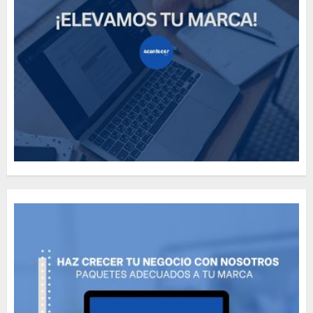
Need to Know About the
Classic Cars in a Retro
Movie?
MAYO 14, 2024
796
5
The full story of
Thailand’s extraordinary
cave rescue