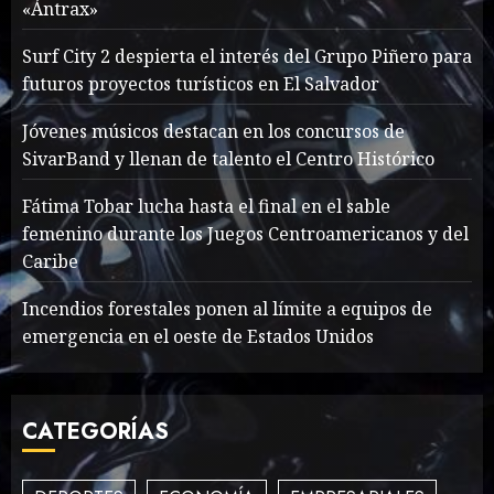
«Ántrax»
forgotten heroes of World
War Two
Surf City 2 despierta el interés del Grupo Piñero para
MAYO 14, 2024
860
futuros proyectos turísticos en El Salvador
1
Jóvenes músicos destacan en los concursos de
SivarBand y llenan de talento el Centro Histórico
What’s Scarier Than the
Sex Talk? Its About Weight
Fátima Tobar lucha hasta el final en el sable
femenino durante los Juegos Centroamericanos y del
MAYO 14, 2024
862
2
Caribe
Incendios forestales ponen al límite a equipos de
emergencia en el oeste de Estados Unidos
How To Write Award
Winning Blog Headlines
MAYO 14, 2024
997
CATEGORÍAS
3