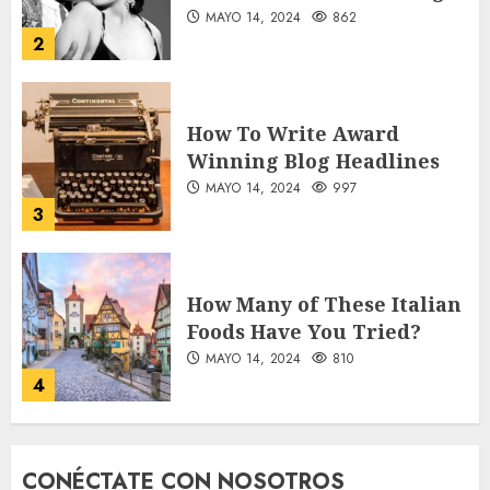
MAYO 14, 2024
862
2
How To Write Award
Winning Blog Headlines
MAYO 14, 2024
997
3
How Many of These Italian
Foods Have You Tried?
MAYO 14, 2024
810
4
Need to Know About the
CONÉCTATE CON NOSOTROS
Classic Cars in a Retro