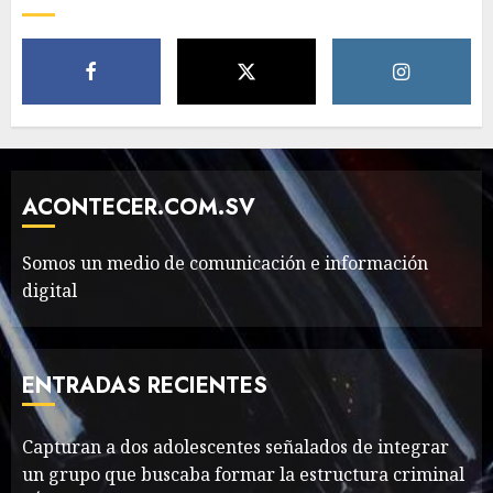
Movie?
MAYO 14, 2024
796
5
The full story of
Thailand’s extraordinary
cave rescue
ACONTECER.COM.SV
MAYO 14, 2024
1002
6
Somos un medio de comunicación e información
digital
Valentino Goes
Deliberately Feminine for
Fall 2018
ENTRADAS RECIENTES
MAYO 16, 2024
765
7
Capturan a dos adolescentes señalados de integrar
un grupo que buscaba formar la estructura criminal
Searching for the