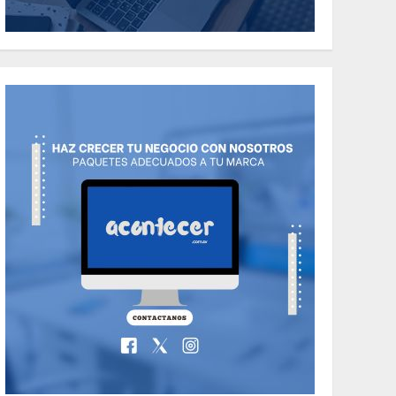
Italian Foods Have
You Tried?
5
MAYO 14, 2024
811
Uncategorized
Need to Know About
the Classic Cars in a
Retro Movie?
6
MAYO 14, 2024
799
World
The full story of
Thailand’s
extraordinary cave
7
rescue
MAYO 14, 2024
1004
NACIONALES