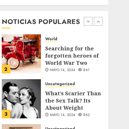
89 motociclistas
involucrados en
accidentes durante
NOTICIAS POPULARES
1
los primeros seis
días del Plan
Vacación 2026
World
AGOSTO 7, 2026
45
Searching for the
forgotten heroes of
World War Two
2
MAYO 14, 2024
861
Uncategorized
What’s Scarier Than
the Sex Talk? Its
About Weight
3
MAYO 14, 2024
862
Uncategorized