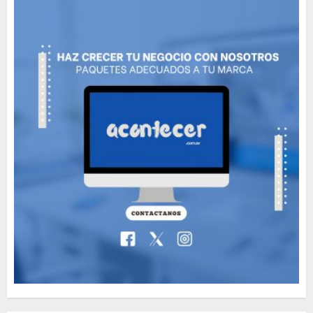
MAYO 14, 2024
796
5
The full story of
Thailand’s extraordinary
cave rescue
MAYO 14, 2024
1002
6
Valentino Goes
Deliberately Feminine for
Fall 2018
MAYO 16, 2024
765
7
Searching for the
forgotten heroes of World