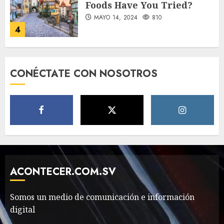
Foods Have You Tried?
MAYO 14, 2024
810
4
Need to Know About the
CONÉCTATE CON NOSOTROS
Classic Cars in a Retro
Movie?
MAYO 14, 2024
796
5
The full story of
Thailand’s extraordinary
cave rescue
ACONTECER.COM.SV
MAYO 14, 2024
1002
6
Somos un medio de comunicación e información
digital
Valentino Goes