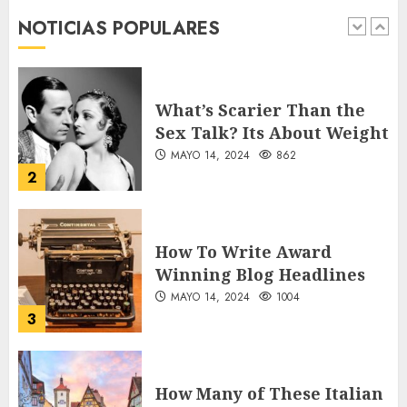
War Two
NOTICIAS POPULARES
MAYO 14, 2024
860
1
What’s Scarier Than the
Sex Talk? Its About Weight
MAYO 14, 2024
862
2
How To Write Award
Winning Blog Headlines
MAYO 14, 2024
1004
3
How Many of These Italian