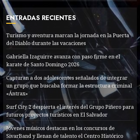
Deliberately Feminine for
Fall 2018
ENTRADAS RECIENTES
MAYO 16, 2024
765
7
Turismo y aventura marcan la jornada en la Puerta
del Diablo durante las vacaciones
Searching for the
forgotten heroes of World
Gabriella Izaguirre avanza con paso firme en el
War Two
karate de Santo Domingo 2026
MAYO 14, 2024
860
1
Capturan a dos adolescentes señalados de integrar
un grupo que buscaba formar la estructura criminal
«Ántrax»
What’s Scarier Than the
Sex Talk? Its About Weight
Surf City 2 despierta el interés del Grupo Piñero para
futuros proyectos turísticos en El Salvador
MAYO 14, 2024
862
2
Jóvenes músicos destacan en los concursos de
SivarBand y llenan de talento el Centro Histórico