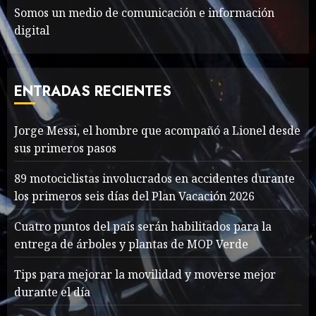
Somos un medio de comunicación e información
digital
The full story of
Thailand’s extraordinary
cave rescue
ENTRADAS RECIENTES
MAYO 14, 2024
1004
7
Jorge Messi, el hombre que acompañó a Lionel desde
sus primeros pasos
Jorge Messi, el hombre
que acompañó a Lionel
89 motociclistas involucrados en accidentes durante
desde sus primeros pasos
los primeros seis días del Plan Vacación 2026
AGOSTO 8, 2026
3
1
Cuatro puntos del país serán habilitados para la
entrega de árboles y plantas de MOP Verde
Searching for the
Tips para mejorar la movilidad y moverse mejor
forgotten heroes of World
durante el día
War Two