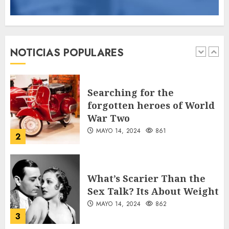
Jorge Messi, el hombre
que acompañó a Lionel
desde sus primeros pasos
NOTICIAS POPULARES
AGOSTO 8, 2026
3
1
Searching for the
forgotten heroes of World
War Two
MAYO 14, 2024
861
2
What’s Scarier Than the
Sex Talk? Its About Weight
MAYO 14, 2024
862
3