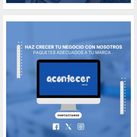
How Many of These Italian
Foods Have You Tried?
MAYO 14, 2024
811
5
Need to Know About the
Classic Cars in a Retro
Movie?
MAYO 14, 2024
799
6
The full story of
Thailand’s extraordinary
cave rescue
MAYO 14, 2024
1004
7