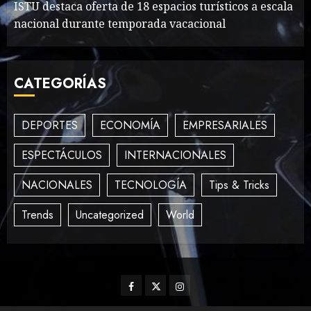
MAYO 14, 2024
861
ISTU destaca oferta de 18 espacios turísticos a escala
2
nacional durante temporada vacacional
What’s Scarier Than the
CATEGORÍAS
Sex Talk? Its About Weight
MAYO 14, 2024
862
3
DEPORTES
ECONOMÍA
EMPRESARIALES
ESPECTÁCULOS
INTERNACIONALES
How To Write Award
NACIONALES
TECNOLOGÍA
Tips & Tricks
Winning Blog Headlines
MAYO 14, 2024
1004
Trends
Uncategorized
World
4
How Many of These Italian
Facebook
Twitter
Instagram
Foods Have You Tried?