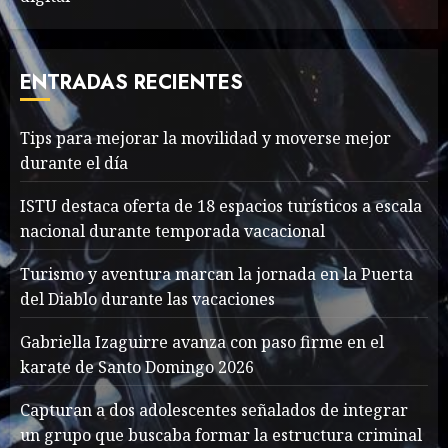
Valentino Goes
Deliberately Feminine for
Fall 2018
ENTRADAS RECIENTES
MAYO 16, 2024
765
7
Tips para mejorar la movilidad y moverse mejor
durante el día
Searching for the
forgotten heroes of World
ISTU destaca oferta de 18 espacios turísticos a escala
War Two
nacional durante temporada vacacional
MAYO 14, 2024
860
1
Turismo y aventura marcan la jornada en la Puerta
del Diablo durante las vacaciones
What’s Scarier Than the
Gabriella Izaguirre avanza con paso firme en el
Sex Talk? Its About Weight
karate de Santo Domingo 2026
MAYO 14, 2024
862
Capturan a dos adolescentes señalados de integrar
2
un grupo que buscaba formar la estructura criminal