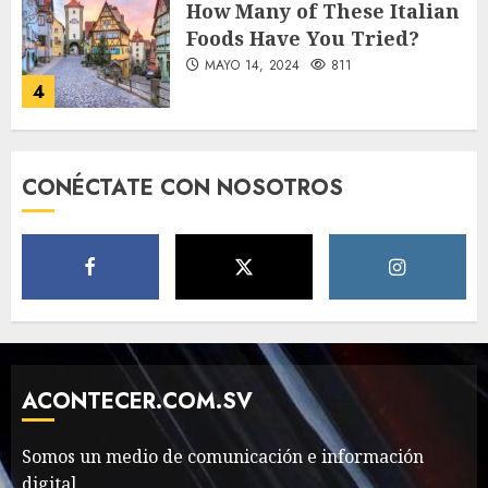
How Many of These Italian
Foods Have You Tried?
MAYO 14, 2024
811
4
Need to Know About the
CONÉCTATE CON NOSOTROS
Classic Cars in a Retro
Movie?
MAYO 14, 2024
796
5
The full story of
Thailand’s extraordinary
cave rescue
ACONTECER.COM.SV
MAYO 14, 2024
1002
6
Somos un medio de comunicación e información
digital