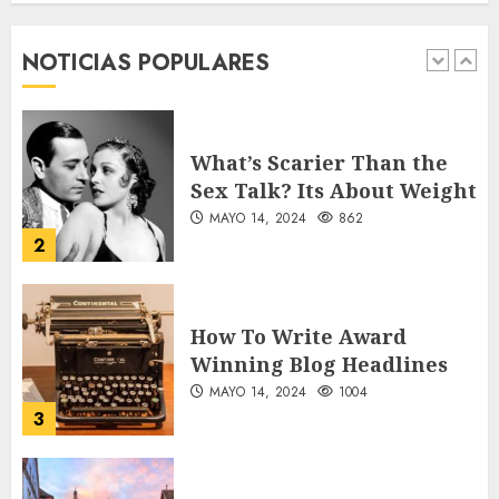
forgotten heroes of World
War Two
NOTICIAS POPULARES
MAYO 14, 2024
860
1
What’s Scarier Than the
Sex Talk? Its About Weight
MAYO 14, 2024
862
2
How To Write Award
Winning Blog Headlines
MAYO 14, 2024
1004
3