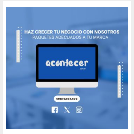
Movie?
MAYO 14, 2024
796
5
The full story of
Thailand’s extraordinary
cave rescue
MAYO 14, 2024
1002
6
Valentino Goes
Deliberately Feminine for
Fall 2018
MAYO 16, 2024
765
7
Searching for the