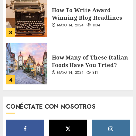
How To Write Award
Winning Blog Headlines
MAYO 14, 2024
1004
3
How Many of These Italian
Foods Have You Tried?
MAYO 14, 2024
811
4
Need to Know About the
CONÉCTATE CON NOSOTROS
Classic Cars in a Retro
Movie?
MAYO 14, 2024
796
5