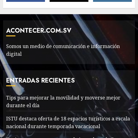
The full story of
Thailand’s extraordinary
cave rescue
ACONTECER.COM.SV
MAYO 14, 2024
1002
6
Somos un medio de comunicación e información
digital
Valentino Goes
Deliberately Feminine for
Fall 2018
ENTRADAS RECIENTES
MAYO 16, 2024
766
7
Tips para mejorar la movilidad y moverse mejor
durante el día
Searching for the
forgotten heroes of World
ISTU destaca oferta de 18 espacios turísticos a escala
War Two
nacional durante temporada vacacional
MAYO 14, 2024
860
1