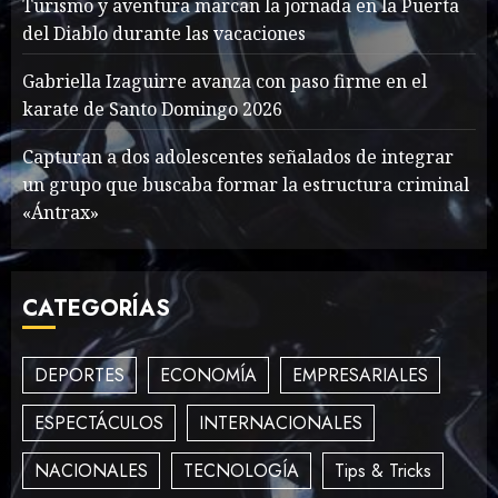
Turismo y aventura marcan la jornada en la Puerta
del Diablo durante las vacaciones
What’s Scarier Than the
Gabriella Izaguirre avanza con paso firme en el
Sex Talk? Its About Weight
karate de Santo Domingo 2026
MAYO 14, 2024
862
Capturan a dos adolescentes señalados de integrar
2
un grupo que buscaba formar la estructura criminal
«Ántrax»
How To Write Award
Winning Blog Headlines
CATEGORÍAS
MAYO 14, 2024
1004
3
DEPORTES
ECONOMÍA
EMPRESARIALES
ESPECTÁCULOS
INTERNACIONALES
How Many of These Italian
Foods Have You Tried?
NACIONALES
TECNOLOGÍA
Tips & Tricks
MAYO 14, 2024
811