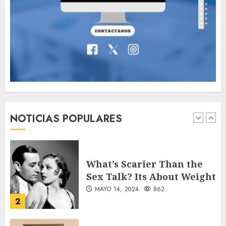
Valentino Goes
Deliberately Feminine for
Fall 2018
MAYO 16, 2024
766
7
Searching for the
forgotten heroes of World
War Two
NOTICIAS POPULARES
MAYO 14, 2024
860
1
What’s Scarier Than the
Sex Talk? Its About Weight
MAYO 14, 2024
862
2