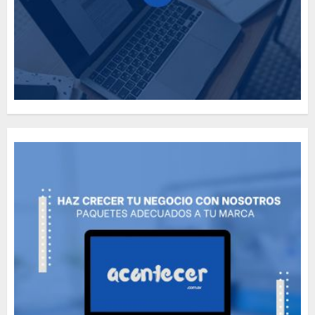
Need to Know About the
Classic Cars in a Retro
Movie?
MAYO 14, 2024
796
5
The full story of
Thailand’s extraordinary
cave rescue
MAYO 14, 2024
1002
6