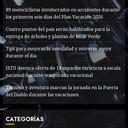
7
89 motociclistas involucrados en accidentes durante
89 motociclistas
los primeros seis días del Plan Vacación 2026
involucrados en
accidentes durante los
Cuatro puntos del país serán habilitados para la
primeros seis días del Plan
entrega de árboles y plantas de MOP Verde
Vacación 2026
1
Tips para mejorar la movilidad y moverse mejor
AGOSTO 7, 2026
43
durante el día
Searching for the
ISTU destaca oferta de 18 espacios turísticos a escala
forgotten heroes of World
nacional durante temporada vacacional
War Two
MAYO 14, 2024
861
Turismo y aventura marcan la jornada en la Puerta
2
del Diablo durante las vacaciones
What’s Scarier Than the
CATEGORÍAS
Sex Talk? Its About Weight
MAYO 14, 2024
862