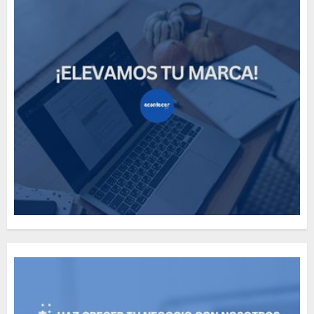
How Many of These Italian
Foods Have You Tried?
MAYO 14, 2024
811
5