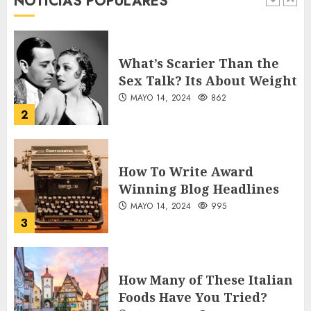
NOTICIAS POPULARES
1
What’s Scarier Than the
Sex Talk? Its About Weight
MAYO 14, 2024
862
2
How To Write Award
Winning Blog Headlines
MAYO 14, 2024
995
3
How Many of These Italian
Foods Have You Tried?