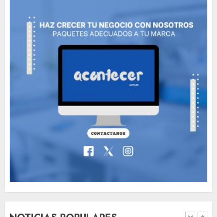
The full story of
Thailand’s extraordinary
cave rescue
MAYO 14, 2024
1002
6
Valentino Goes
Deliberately Feminine for
Fall 2018
MAYO 16, 2024
765
7
Searching for the
forgotten heroes of World
War Two
MAYO 14, 2024
860