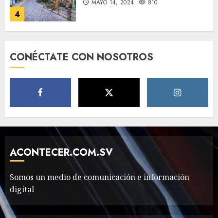
MAYO 14, 2024
810
4
Need to Know About the
CONÉCTATE CON NOSOTROS
Classic Cars in a Retro
Movie?
MAYO 14, 2024
796
5
The full story of
Thailand’s extraordinary
cave rescue
ACONTECER.COM.SV
MAYO 14, 2024
1002
6
Somos un medio de comunicación e información
digital
Valentino Goes
Deliberately Feminine for