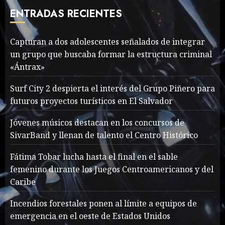
Fall 2018
ENTRADAS RECIENTES
MAYO 16, 2024
765
7
Capturan a dos adolescentes señalados de integrar
un grupo que buscaba formar la estructura criminal
Searching for the
«Ántrax»
forgotten heroes of World
War Two
Surf City 2 despierta el interés del Grupo Piñero para
MAYO 14, 2024
860
futuros proyectos turísticos en El Salvador
1
Jóvenes músicos destacan en los concursos de
SivarBand y llenan de talento el Centro Histórico
What’s Scarier Than the
Sex Talk? Its About Weight
Fátima Tobar lucha hasta el final en el sable
femenino durante los Juegos Centroamericanos y del
MAYO 14, 2024
862
2
Caribe
Incendios forestales ponen al límite a equipos de
emergencia en el oeste de Estados Unidos
How To Write Award