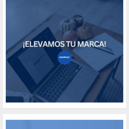
Need to Know About the
Classic Cars in a Retro
Movie?
MAYO 14, 2024
796
5